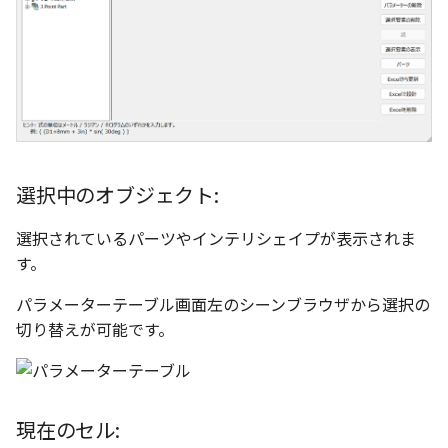
選択
い、単位設定画面の表示
作成したパラメーターをエク
の強化
を追加
図枠と表題欄の置き換え
ネットワークライセンス
注釈
フォルダー
長方形 の作図方法の追加
かしい
セルで設定
Smart Dimension で Ctrl
関連付けされたボディの
アップグレード時の注意点
ストラクチャパーツについて
DWG/DXF とシェイプフ
リンクコピーについて
隙間チェック
面間フィレット
スプライン
回転
留め継ぎを追加
挿入
六角穴付ボルトをインポート
その他
データ
延長
破断面
放射寸法
ノック穴記号
円弧
補助図
連続寸法
雲マーク
ーを押した際のアンカー
ォルトファイル名の改善
属性情報の一括設定 での
トの準備
DWG/DXFのインポートの
エッジ端に関連付けられ
投影図ごとのラベル表示
評価版 アクティベーション
スケッチ
板金 - 板金
ハッチング の強化
示改善
索機能
その他の表示不具合
化
ないベンドのサポート
管理者として実行
アクティブに設定
パターン（配列）について
再生成
凝固
らせん
閉じた角を追加
寸法
アセンブリ
スナップ – スナップとグ
分割
トリミング
3 点角度寸法
図面注記
ポリライン
詳細図
寸法レイアウトの変更
回転
DWG/DXF ファイルを開く
穴リスト の表示内容の強
ライセンス形態
シートの選択
板金 – ストック
ド
ブロックのカウント機能
エクスポートオプション
CAXA 部品表の順番が変わ
板金パーツ変換時のプロ
内部リンク
加
TriBallのみ移動モード
表示を再作成
縫合
サーフェス上のスプライン
ベンドノッチを作成
製図記号
投影図・アイソメ図を作成
トリム
相対ビュー
連続角度寸法
平行線
カスタム詳細図
公差を入れる
拡大/縮小
フォルト設定の追加
てしまう
ィ情報
図枠/表題欄の分解
追加した投影図の尺度
図面の印刷
レンダリング
スナップ - 極ガイド
要素の置き換え
ブロック関連のコマンド
練習問題 1
抑制[非表示]
パッチ
動的フィレット
パンチベンドを作成
作図
重複を削除
図の移動
ハーフ寸法
中心線
全体図
寸法の破綻
オフセット
選択中のオブジェクト:
アセンブリレベルでの [ア
CAXA 投影が遅い場合
ストックテーブルのソート
レイアウト設定
化
部品表の編集機能の強化
DWG/DXF形式にエクスポー
パフォーマンス
スナップ – オブジェクト 
ティブに設定]
フィルタリング
ト
ナップ
練習問題 2
ゴーストパーツに設定
Triballで点を挿入
ベンドを展開/ベンドの展開
印刷
隙間を検索
投影図の構成要素のレイ
テーパ寸法
環状中心線
図のトリミング
中心マーク
ミラー
選択されているパーツやインテリシェイプが表示されま
Windows のシステムの確
テキストの調整/新規作成
表題欄情報のインポート/
寸法を一時的に非表示に
解除
AutoCAD データ インポ
を指定
す。
中心線と形状の異なる断
とトラブル問診票の記入
展開パーツ の曲げ部設定
クスポート
スタイルとレイヤー
3Dインターフェース - 投
シェイプを合体
レイヤーの表示/非表示、印
大径円半径寸法
正多角形
省略図
中心線
延長
形を使用したロフトの改
図枠/表題欄の定義と保存
プロパティ情報とハッチ
クイックベンド
刷の制限
2Dドローイング
投影レイヤーの選択/変更
パラメーターテーブル画面左のシーンブラウザから選択の
留め継ぎを追加 の正確性
一括寸法 の追加
の関連付け
カタログ
3Dインターフェース - 略
面を IntelliShape に変換
曲率半径寸法
点
編集
テキスト
分割/トリム
切り替えが可能です。
干渉チェックでの直接編
強化
じ山
図枠/表題欄の属性定義
コーナーブレーク
設定の初期化
プロパティ リスト
投影図を修正する
除外設定の追加
座標寸法 の関連付け
ラベルの位置をリセット
2D ドローイングと CAXA
ソリッドに変換
寸法レイアウトの変更
ハッチング
更新
引出線付きテキスト
フィレット/面取り
Draft（2D ドラフト）の違い
3Dインターフェース - 寸
マッチングルールの作成
ソリッド/サーフェス展開パ
2D ドローイングと CAXA
テンプレート
線の非表示/再表示
パーツの [ベンド/ツイスト
寸法許容差 の位置設定
アイテム番号のアルファ
ーツを作成
Draft（2D ドラフト）の違い
グループ化
公差を入れる
塗りつぶし
レンダリング、シェーデ
ノック穴記号
グループ化/シェイプを結
現在のセル:
機能の追加
ト表示
3D インターフェース - 部
色
曲線のプロパティ
グ