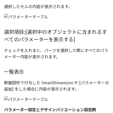
表とその他
寸法の再関連付け
板金パーツを作成
アンカーを移動
座標寸法の作成
楕円
穴の注釈
選択したセルの内容が表示されます。
アセンブリレベルでのミ
図面作成時のシート設定
注意事項
パーツプロパティ
図のプロパティ
加
ファイル属性
ノック穴記号 の一括作成
ソリッドパーツから板金パー
サイズボックスをリセット
寸法の破綻
穴/軸
公差記入枠
エッジ配列-最大距離での
ツを作成
3D寸法から自動作成
間隔 の追加
寸法に引出線を設定
注釈記号のテンプレート
パーツ/アセンブリ断面
寸法の関連付け
歯車
データム記号
選択項目:[選択中のオブジェクトに含まれるす
見積表
パーツからドローイング
べてのパラメーターを表示する]
TriBall で作成した配列に
テキスト の プロパティ名 
印刷時の グレー・透明度 
成
シーンブラウザを検索
寸法の整列
移動
データムターゲット
からフィーチャを追加す
追加
定
チェックを入れると、パーツを選択した際にすべてのパラ
シェイプ プロパティ
複写
面の指示記号
メーター内容が表示されます。
開始位置サポートによる
印刷ツール の PDF 出力設
山機能の改善
ゼブラストライプ
オフセット
溶接記号
一覧表示
DWF/DWXFファイル のサ
TriBall で作成した配列に
ート
結合点を挿入
ミラー
ハッチング
断面図形で付与した SmartDimension や [パラメーターの
からリンクを作成する
追加] をした場合に内容が表示されます。
タッチスクリーンジェス
COMPOSE データ変換
配列複写
穴リスト
シェル化の際にエラー箇
に対応
ハイライト表示
拡大/縮小
デザインバリエーション
パラメーター設定とデザインバリエーション設定例
塗りつぶし/ハッチングの
ト