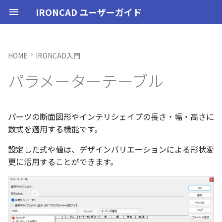
IRONCAD ユーザーガイド
HOME
IRONCAD入門
IRONCAD の動作環境
IRONCADオプション設定
ユーザーインターフェースと
IRONCAD で扱う要素
TriBallとは
アセンブリの作成と解除
概要
SmartDimension
パーツ プロパティ
外部保存
2Dシェイプ
押し出し
スピン
スイープ
ロフト
エンボス
ねじ山
カタログ
インポート
配置拘束
サーフェスを作成
直線
トリム
3D曲線に寸法を指定
3D 曲線を編集
面を移動
展開/展開解除
スポイトへ抽出
選択中のオブジェクト:
配管コマンド
起動と終了
起動と終了
新規シーンを開く
モデリング機能の改善
トラブル発生時のお問い合わ
アクティベーション
アップグレード
NLMインストール
購入ライセンス
オプション設定を開く
オプション設定を開く
移動/コピー
ユーザーインターフェー
表示操作
CAXA Draft のテンプレー
投影図の作成
3Dとリンクあり
ブロック
寸法の種類
幾何公差
座標系の設定
図面の印刷
オプション設定
ユーザーインターフェー
図枠テンプレートの保存
投影図の作成
部品表テンプレートの保
寸法の種類
ポリライン
スタイルとレイヤー
カタログ
お気に入りカタログの追
寸法作成時にパーツを参
曲線に接するエッジ配列
クイックベンド の追加
SLDDRWファイル のイン
カタログに DWGファイル
3Dデータの自動バックア
トランスレーターの強化
一部がワイヤー表示にな
パラメーターテーブル
各部名称
せ方法
各部名称
ついて
各部名称
化
ート
インポート
プ設定
小さなパーツが表示され
インストール
CAXA Draft オプション設
要素の選択方法
起動と解除
アセンブリ構造の変更
非表示
その他の測定ツール
アセンブリ プロパティ
挿入
作図
押し出しウィザード
スピンウィザード
スイープウィザード
ロフトウィザード
ラップエンボス
略図ねじ山
カタログセット
エクスポート
拘束関係の表示
スピン サーフェス
円
移動
3D曲線に拘束を設定
3D 曲線を作成
面を削除
ロフト
今すぐレンダリング
現在のセル:
配管の作成例
オプション設定
設定
パーツ 1 を作成
スケッチ機能の改善
PC移行
ライセンスの確認方法(US
NLM起動
TERMライセンス
全般
初期化、読み込み、書き
回転
シートの切り替え
投影図の追加
3Dとリンクなし
PDF読み込み
クイック寸法
面の指示記号
座標入力について
スマート印刷
シート背景の設定
図枠テンプレートのカタ
投影図の追加
バルーンの作成
SmartDimension
2点、接線、垂線
スタイルの設定
カタログセット
シーンブラウザとファイ
フィーチャからスケッチ
曲加工ストック の断面図
MP4形式でのアニメーシ
定
インターフェースのカスタマ
表示不具合の原因と対処
インターフェースのカス
テンプレートの作成手順
インターフェースのカス
化
存名の設定方法の変更
出
ストラクチャフレームの
任意の投影図の部品表作
投影図 の尺度設定
一括ですべてのファイル
エクスポート
パーツ/アセンブリが透け
イズ
法
イズ
イズ
ム機能の強化
存/閉じる
いる
アンインストール
カタログからのドラッグ＆ド
軸ハンドル（直線移動）
アセンブリフィーチャ 押し
抑制[非表示]
Triball 機能で寸法作成
既定のプロパティ項目の活用
編集
簡単押し出し
簡単スピン
簡単スイープ
簡単ロフト
パーツの入れ替え
親に固定
スイープ サーフェス
円弧
フィレット/面取り
交差曲線
面をマッチ
スケッチベンドの作成
アニメーション
選択項目:[選択中のオブジェ
ユーザーインターフェース
ユーザーインターフェース
パーツ 2 を作成
ストラクチャパーツ
ライセンスの確認方法(ス
NLM再起動
パーツ
パス
サイズ変更
補助図
既存の部品表を変換する
画像の挿入
並列寸法
溶接記号
オブジェクトの選択
管理者として実行
断面図
3D とリンクした部品表を
引出線寸法
四角形・多角形
レイヤーの設定
アイテムの入れ替え
見積表 に価格列を追加
パーツの断面図形やインテリシェイプの長さ・幅・高さに
単位の設定
ロップによるモデリング
出しカット
クトに含まれるすべてのパラ
ンドアロン)
JIS の BLANK テンプレー
成する
オブジェクトビューア/プ
フィレットのための選択
穴寸法の自動算出 の強化
寸法補助線の長さ設定
数式を適用する機能です。
メーターを表示する]
不具合報告・修正プログラム
を開く
パティリストに表示
ルターの追加
ストラクチャフレームの
すべてのパーツ/アセンブ
円柱や円柱穴が丸く表示
ライセンスタイプ
平面ハンドル（面移動）
ゴーストパーツに設定
カスタムプロパティ
DWG/DXF のインポート
選択した面を押し出し
ガイドラインを使用したロフ
ProActiveBOM
メカニズムモード
ロフト サーフェス
長方形
サイズ変更
投影曲線
面をオフセット
切り抜き
テクスチャ
表示
図枠テンプレート
ねじ穴を作成
板金機能の改善
クライアント設定
アセンブリ
表示
オフセット
断面図
Excel に出力
連続寸法
引出線
オブジェクト スナップ機
オプション設定の読込・
部分断面
角度寸法
円
カタログの右クリックメ
スケッチベンド の設定を
設定した式や値は、デザインバリエーションによる形状変
設定
を自動的に外部保存する
ない
オプション設定の読込・書出
SmartSnap（スマートスナ
アセンブリフィーチャ 穴
ト
Excel に出力
ー
存
グループとして配列
Smart Dimension 投影時
更に活用することができます。
ップ）機能
一覧表示
レイヤーの定義
プロパティリストでのプ
断面図形の表示精度の向
自動整列
スタンドアロンライセン
中心ハンドル（点移動）
その他の機能
拘束
カタログの右クリックメニュ
干渉チェック
ルールド サーフェス
多角形
配列
曲線をラップ
面の半径を編集
成形ツール
バンプ
テンプレートの作成
3D モデルの投影
パーツ 3 を作成
CAXAドラフトの改善
アップグレード
インタラクション - イン
システム
ミラー
部分断面
角度寸法
面取り寸法
線
シート設定
図の更新
円弧長さ寸法
円弧
ティ編集
フィーチャのグループ化
TriBall で作成した配列の
ユーザーインターフェー
ス
カタログ、テンプレートファ
ー
クション
配列で作成したスケッチ
スプライン の制御点
集
表示不具合
イルの移行
IntelliShape のサイズ編集
パラメーター設定とデザイ
スタイルの設定
投影オプションの追加
沿ってベンドを作成
投影図の中心基準で位置
向きハンドル（向きの変更）
表示
解析
面からサーフェスを作成
点
ミラー
アイソパラメトリック曲線
面を分割
ベンド角
ライトを挿入
3D モデルの投影
部品表とバルーン（パー
斜め穴を作成
2Dドローイングの改善
ライセンスの確認方法(ネ
インタラクション
直線配列/円形配列
省略図
円弧長さ寸法
穴寸法
長方形
図枠の変更
座標寸法の作成
楕円
ンバリエーション設定例
カタログブラウザでの
パーツプロパティをボデ
新
モバイルライセンス
ツ番号）
トワーク)
インタラクション - マウス
ポリライン の半径の編集
Ctrl+C/Ctrl+V のサポート
反映させる
メカニズムモード中のパ
トグルハンドルが表示さ
注意点
カーネルの切り替え
テンプレートの保存
パラメータ化による寸法
スケッチベンド にハンド
回転
√aエラーチェック
メッシュサーフェス
楕円
軸でミラー
ブリッジ曲線
コーナーリリーフを作成
カメラ
部品表とパーツ番号
フィーチャを編集
システム
テキスト
フィレット
詳細図
一括寸法
データム記号
円
破断面
並列寸法
スプライン