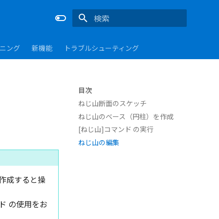
検索を初期化
ーニング
新機能
トラブルシューティング
目次
ねじ山断面のスケッチ
ねじ山のベース（円柱）を作成
[ねじ山]コマンド の実行
ねじ山の編集
数作成すると操
ド の使用をお