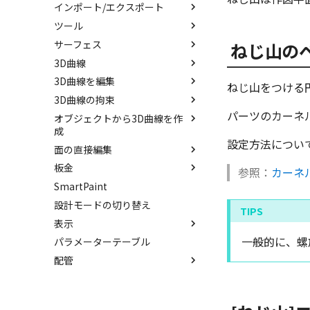
インポート/エクスポート
カタログ
隙間を検索
ツール
カタログセット
インポート
サーフェス
パーツの入れ替え
エクスポート
配置拘束
ねじ山の
3D曲線
ProActiveBOM
拘束関係の表示
サーフェスを作成
3D曲線を編集
カタログの右クリックメニュー
親に固定
スピン サーフェス
直線
ねじ山をつける
3D曲線の拘束
メカニズムモード
スイープ サーフェス
円
トリム
パーツのカーネル
オブジェクトから3D曲線を作
干渉チェック
ロフト サーフェス
円弧
移動
3D曲線に寸法を指定
成
解析
ルールド サーフェス
長方形
フィレット/面取り
3D曲線に拘束を設定
設定方法につい
面の直接編集
3D 曲線を編集
√aエラーチェック
面からサーフェスを作成
多角形
サイズ変更
板金
3D 曲線を作成
面を移動
参照：
カーネ
隙間チェック
メッシュサーフェス
点
配列
SmartPaint
交差曲線
面を削除
展開/展開解除
再生成
面間フィレット
楕円
ミラー
設計モードの切り替え
投影曲線
面をマッチ
ロフト
表示を再作成
凝固
スプライン
軸でミラー
表示
曲線をラップ
面をオフセット
スケッチベンドの作成
抑制[非表示]
縫合
らせん
回転
一般的に、螺旋
パラメーターテーブル
アイソパラメトリック曲線
面の半径を編集
切り抜き
スポイトへ抽出
ゴーストパーツに設定
パッチ
サーフェス上のスプライン
配管
ブリッジ曲線
面を分割
成形ツール
今すぐレンダリング
シェイプを合体
動的フィレット
ベンド角
アニメーション
配管コマンド
面を IntelliShape に変換
Triballで点を挿入
コーナーリリーフを作成
テクスチャ
配管の作成例
ソリッドに変換