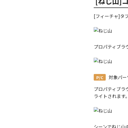
[ねじ山]
留め継ぎを追加
バンプ
グループ化
閉じた角を追加
ライトを挿入
アンカーを移動
[フィーチャ]タブ
ベンドノッチを作成
カメラ
サイズボックスをリセット
パンチベンドを作成
パーツ/アセンブリ断面
ベンドを展開/ベンドの展開解
シーンブラウザを検索
除
シェイプ プロパティ
クイックベンド
プロパティブラ
ゼブラストライプ
コーナーブレーク
結合点を挿入
ソリッド/サーフェス展開パー
COMPOSE データ変換
ツを作成
板金パーツを作成
対象パー
ソリッドパーツから板金パーツ
を作成
プロパティブラ
見積表
ライトされます
シーンでねじ山