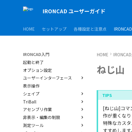
IRONCAD ユーザーガイド
HOME
セットアップ
各種設定と注意点
IRONCA
IRONCAD入門
HOME
IRONCA
起動と終了
ねじ山
オプション設定
ユーザーインターフェース
表示操作
ユーザーインターフェースと各
部名称
シェイプ
インターフェースのカスタマイ
TriBall
IRONCAD で扱う要素
ズ
[ねじ山]コ
アセンブリ作業
要素の選択方法
TriBallとは
作が重くなり
非表示・編集の制限
カタログからのドラッグ＆ドロ
起動と解除
アセンブリの作成と解除
特殊なカスタ
ップによるモデリング
測定ツール
軸ハンドル（直線移動）
アセンブリ構造の変更
概要
すすめします
SmartSnap（スマートスナッ