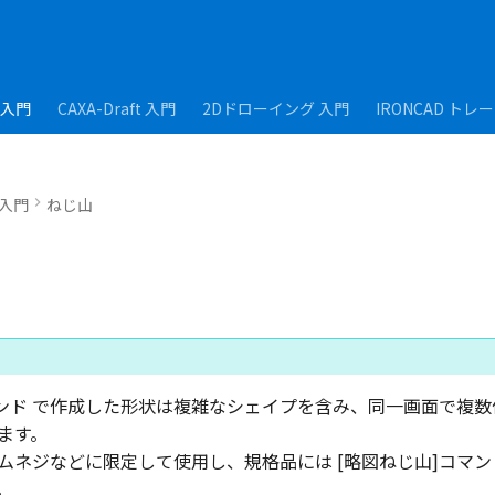
D入門
CAXA-Draft 入門
2Dドローイング 入門
IRONCAD トレ
D入門
ねじ山
マンド で作成した形状は複雑なシェイプを含み、同一画面で複
ます。
ムネジなどに限定して使用し、規格品には [略図ねじ山]コマン
。