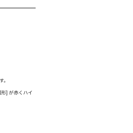
す。
図形]
が赤くハイ