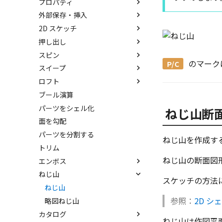
プロパティ
平面ハンドル（面移動）
アセンブリフィーチャ 押し出
非表示
SmartDimension
プ）機能
しカット
外部保存・挿入
中心ハンドル（点移動）
抑制[非表示]
その他の測定ツール
パーツ プロパティ
IntelliShape のサイズ編集
アセンブリフィーチャ 穴
2D スケッチ
向きハンドル（向きの変更）
ゴーストパーツに設定
Triball 機能で寸法作成
アセンブリ プロパティ
外部保存
カーネルの切り替え
押し出し
回転
その他の機能
既定のプロパティ項目の活用
挿入
2Dシェイプ
ストラクチャパーツについて
スピン
リンクコピーについて
カスタムプロパティ
作図
押し出し
アクティブに設定
のマーク
スイープ
パターン（配列）について
編集
押し出しウィザード
スピン
内部リンク
ロフト
TriBallのみ移動モード
DWG/DXF のインポート
簡単押し出し
スピンウィザード
スイープ
移動/コピー
要素の置き換え
ブール演算
練習問題 1
拘束
選択した面を押し出し
簡単スピン
スイープウィザード
ロフト
回転
パーツをシェル化
練習問題 2
表示
簡単スイープ
ロフトウィザード
サイズ変更
ねじ山断
面を勾配
簡単ロフト
オフセット
パーツを分割する
ガイドラインを使用したロフト
ミラー
ねじ山を作成す
トリム
直線配列/円形配列
ねじ山の断面図
エンボス
フィレット
ねじ山
エンボス
延長
スケッチの方法
ラップエンボス
ねじ山
分割
参照：
2D シ
略図ねじ山
トリム
カタログ
重複を削除
ねじ山は作図平面