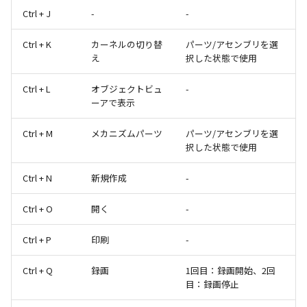
Ctrl + J
-
-
Ctrl + K
カーネルの切り替
パーツ/アセンブリを選
え
択した状態で使用
Ctrl + L
オブジェクトビュ
-
ーアで表示
Ctrl + M
メカニズムパーツ
パーツ/アセンブリを選
択した状態で使用
Ctrl + N
新規作成
-
Ctrl + O
開く
-
Ctrl + P
印刷
-
Ctrl + Q
録画
1回目：録画開始、2回
目：録画停止