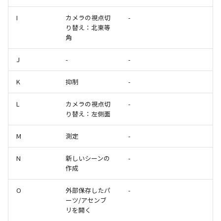
テキストドロップ時に編
表とその他
板金パーツを作成
ショートカットキー
アンカーを移動
座標寸法の作成
楕円
穴の注釈
グループ化/シェイプを結
I
カメラの視点切
-
態にする
注意事項
パーツプロパティ
図のプロパティ
り替え：北東等
ファイル属性
ソリッドパーツから板金パー
サイズボックスをリセット
寸法の破綻
穴/軸
公差記入枠
角
配管の中心線を投影
ツを作成
投影図ツリーで表示/非表
3D寸法から自動作成
などを変更
パーツ/アセンブリ断面
寸法の関連付け
歯車
データム記号
J
-
-
部品表に配管長さを表示
見積表
パーツからドローイング
K
抑制
-
成
シーンブラウザを検索
寸法の整列
移動
データムターゲット
フィーチャの隠線表示の
L
カメラの視点切
-
シェイプ プロパティ
複写
面の指示記号
り替え：左側面
ゼブラストライプ
オフセット
溶接記号
M
測定
-
結合点を挿入
ミラー
ハッチング
N
新しいシーンの
-
作成
COMPOSE データ変換
配列複写
穴リスト
O
外部保存したパ
-
ーツ/アセンブ
拡大/縮小
デザインバリエーション
リを開く
ト