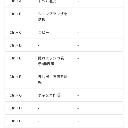
Ctrl + A
すべて選択
-
Ctrl + B
シーンブラウザを
-
選択
Ctrl + C
コピー
-
Ctrl + D
-
-
Ctrl + E
隠れエッジの表
-
示/非表示
Ctrl + F
押し出し方向を反
-
転
Ctrl + G
表示を再作成
-
Ctrl + H
-
-
Ctrl + I
-
-