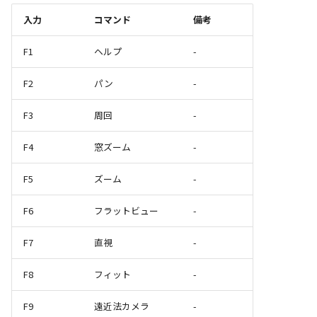
入力
コマンド
備考
F1
ヘルプ
-
F2
パン
-
F3
周回
-
F4
窓ズーム
-
F5
ズーム
-
F6
フラットビュー
-
F7
直視
-
F8
フィット
-
F9
遠近法カメラ
-