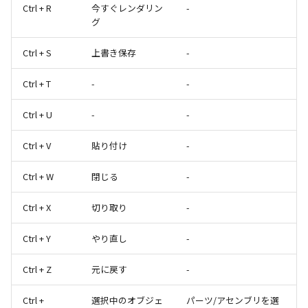
Ctrl + R
今すぐレンダリン
-
グ
Ctrl + S
上書き保存
-
Ctrl + T
-
-
Ctrl + U
-
-
Ctrl + V
貼り付け
-
Ctrl + W
閉じる
-
Ctrl + X
切り取り
-
Ctrl + Y
やり直し
-
Ctrl + Z
元に戻す
-
Ctrl +
選択中のオブジェ
パーツ/アセンブリを選