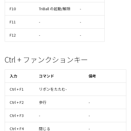
F10
TriBall の起動/解除
-
F11
-
-
F12
-
-
Ctrl + ファンクションキー
入力
コマンド
備考
Ctrl + F1
リボンをたたむ-
Ctrl + F2
歩行
-
Ctrl + F3
-
-
Ctrl + F4
閉じる
-