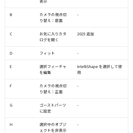
い、単位設定画面の表示
ト配置設定
ネットワークライセンス
注釈
表示
フォルダー
レイヤーのフリーズ/解除
かしい
体積の単位を密度から参
アップグレード時の注意点
ストラクチャパーツについて
DWG/DXF とシェイプフ
能の追加
リンクコピーについて
隙間チェック
面間フィレット
スプライン
回転
留め継ぎを追加
挿入
六角穴付ボルトをインポート
その他
データ
延長
破断面
放射寸法
ノック穴記号
円弧
補助図
連続寸法
雲マーク
B
カメラの視点切
-
トの準備
寸法作成時にスタイルを
評価版 アクティベーション
スケッチ
板金 - 板金
り替え：底面
その他の表示不具合
複数選択時にカタログに
管理者として実行
アクティブに設定
溶接記号の JIS 規格更新
パターン（配列）について
再生成
凝固
らせん
閉じた角を追加
寸法
アセンブリ
スナップ – スナップとグ
分割
トリミング
3 点角度寸法
図面注記
ポリライン
詳細図
寸法レイアウトの変更
回転
登録
DWG/DXF ファイルを開く
PDF 出力時の画像の表示
ライセンス形態
シートの選択
板金 – ストック
ド
C
お気に入りカタ
2025 追加
CAXA 部品表の順番が変わ
内部リンク
寸法許容差の位置設定の
TriBallのみ移動モード
表示を再作成
縫合
サーフェス上のスプライン
ベンドノッチを作成
製図記号
投影図・アイソメ図を作成
トリム
相対ビュー
連続角度寸法
平行線
カスタム詳細図
公差を入れる
拡大/縮小
ログを開く
てしまう
3D 曲線 - 中心点の拘束
図枠/表題欄の分解
テキスト選択時にプロパ
図面の印刷
レンダリング
スナップ - 極ガイド
を表示
要素の置き換え
面の指示記号の個別設定
練習問題 1
抑制[非表示]
パッチ
動的フィレット
パンチベンドを作成
作図
重複を削除
図の移動
ハーフ寸法
中心線
全体図
寸法の破綻
オフセット
D
フィット
-
CAXA 投影が遅い場合
レイアウト設定
DWG/DXF形式にエクスポー
パフォーマンス
スナップ – オブジェクト 
キー操作でシート切り替
ト
E
選択フィーチャ
ナップ
寸法編集時のカスタム記
IntelliShape を選択して使
練習問題 2
ゴーストパーツに設定
Triballで点を挿入
ベンドを展開/ベンドの展開
印刷
隙間を検索
投影図の構成要素のレイ
テーパ寸法
環状中心線
図のトリミング
中心マーク
ミラー
を編集
用
Windows のシステムの確
テキストの調整/新規作成
登録
解除
AutoCAD データ インポ
を指定
とトラブル問診票の記入
2D ドローイングブラウザ
スタイルとレイヤー
3Dインターフェース - 投
シェイプを合体
自動ルート
レイヤーの表示/非表示、印
大径円半径寸法
正多角形
省略図
中心線
延長
F
カメラの視点切
-
追加
図枠/表題欄の定義と保存
画像の透明度設定
クイックベンド
刷の制限
2Dドローイング
投影レイヤーの選択/変更
り替え：正面
カタログ
3Dインターフェース - 略
面を IntelliShape に変換
曲率半径寸法
点
編集
テキスト
分割/トリム
図面の一括作成の既定の
じ山
図枠/表題欄の属性定義
選択フィルターのデフォ
コーナーブレーク
設定の初期化
プロパティ リスト
投影図を修正する
G
ゴーストパーツ
-
プレート設定
設定
2D ドローイングと CAXA
ソリッドに変換
寸法レイアウトの変更
ハッチング
更新
引出線付きテキスト
フィレット/面取り
に設定
Draft（2D ドラフト）の違い
3Dインターフェース - 寸
マッチングルールの作成
ソリッド/サーフェス展開パ
2D ドローイングと CAXA
テンプレート
線の非表示/再表示
断面位置を割合で設定
H
選択中のオブジ
-
ーツを作成
Draft（2D ドラフト）の違い
グループ化
公差を入れる
塗りつぶし
レンダリング、シェーデ
ノック穴記号
TriBall
ェクトを非表示
3D インターフェース - 部
色
曲線のプロパティ
グ