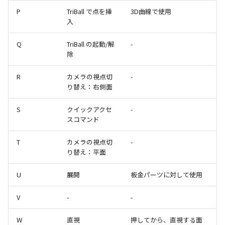
ストレッチ
P
TriBall で点を挿
3D曲線で使用
空の表
入
削除
Q
TriBall の起動/解
略図ねじ山
-
除
部分削除
R
カメラの視点切
-
トリム
り替え：右側面
延長
S
クイックアクセ
-
スコマンド
面取り/フィレット
T
カメラの視点切
-
り替え：平面
回転
U
展開
板金パーツに対して使用
グループ
V
-
-
雲マーク
W
直視
押してから、直視する面