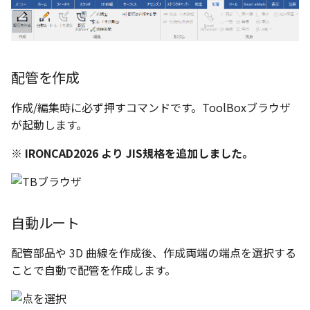
い、単位設定画面の表示
ト配置設定
ネットワークライセンス
注釈
フォルダー
レイヤーのフリーズ/解除
かしい
体積の単位を密度から参
アップグレード時の注意点
ストラクチャパーツについて
DWG/DXF とシェイプフ
能の追加
リンクコピーについて
隙間チェック
面間フィレット
スプライン
回転
留め継ぎを追加
挿入
六角穴付ボルトをインポート
その他
溶接隙間
データ
延長
破断面
放射寸法
ノック穴記号
円弧
補助図
連続寸法
雲マーク
トの準備
寸法作成時にスタイルを
評価版 アクティベーション
スケッチ
板金 - 板金
その他の表示不具合
複数選択時にカタログに
管理者として実行
アクティブに設定
溶接記号の JIS 規格更新
パターン（配列）について
再生成
凝固
らせん
閉じた角を追加
拘束
寸法
アセンブリ
スナップ – スナップとグ
分割
トリミング
3 点角度寸法
図面注記
ポリライン
詳細図
寸法レイアウトの変更
回転
登録
DWG/DXF ファイルを開く
PDF 出力時の画像の表示
ライセンス形態
シートの選択
板金 – ストック
ド
配管を作成
CAXA 部品表の順番が変わ
内部リンク
寸法許容差の位置設定の
TriBallのみ移動モード
表示を再作成
縫合
サーフェス上のスプライン
ベンドノッチを作成
製図記号
投影図・アイソメ図を作成
トリム
相対ビュー
連続角度寸法
平行線
カスタム詳細図
公差を入れる
拡大/縮小
てしまう
3D 曲線 - 中心点の拘束
図枠/表題欄の分解
テキスト選択時にプロパ
図面の印刷
レンダリング
スナップ - 極ガイド
作成/編集時に必ず押すコマンドです。ToolBoxブラウザ
を表示
要素の置き換え
面の指示記号の個別設定
練習問題 1
抑制[非表示]
パッチ
動的フィレット
パンチベンドを作成
作図
重複を削除
図の移動
ハーフ寸法
中心線
全体図
寸法の破綻
オフセット
が起動します。
CAXA 投影が遅い場合
レイアウト設定
DWG/DXF形式にエクスポー
パフォーマンス
スナップ – オブジェクト 
※ IRONCAD2026 より JIS規格を追加しました。
キー操作でシート切り替
ト
ナップ
寸法編集時のカスタム記
練習問題 2
ゴーストパーツに設定
Triballで点を挿入
ベンドを展開/ベンドの展開
印刷
隙間を検索
投影図の構成要素のレイ
テーパ寸法
環状中心線
図のトリミング
中心マーク
ミラー
Windows のシステムの確
テキストの調整/新規作成
登録
解除
AutoCAD データ インポ
を指定
とトラブル問診票の記入
2D ドローイングブラウザ
スタイルとレイヤー
3Dインターフェース - 投
シェイプを合体
自動ルート
レイヤーの表示/非表示、印
大径円半径寸法
正多角形
省略図
中心線
延長
追加
図枠/表題欄の定義と保存
画像の透明度設定
クイックベンド
刷の制限
2Dドローイング
投影レイヤーの選択/変更
自動ルート
カタログ
3Dインターフェース - 略
面を IntelliShape に変換
曲率半径寸法
点
編集
テキスト
分割/トリム
図面の一括作成の既定の
じ山
図枠/表題欄の属性定義
選択フィルターのデフォ
コーナーブレーク
設定の初期化
プロパティ リスト
投影図を修正する
配管部品や 3D 曲線を作成後、作成両端の端点を選択する
プレート設定
設定
2D ドローイングと CAXA
ソリッドに変換
寸法レイアウトの変更
ハッチング
更新
引出線付きテキスト
フィレット/面取り
ことで自動で配管を作成します。
Draft（2D ドラフト）の違い
3Dインターフェース - 寸
マッチングルールの作成
ソリッド/サーフェス展開パ
2D ドローイングと CAXA
テンプレート
線の非表示/再表示
断面位置を割合で設定
ーツを作成
Draft（2D ドラフト）の違い
グループ化
公差を入れる
塗りつぶし
レンダリング、シェーデ
ノック穴記号
TriBall
3D インターフェース - 部
色
曲線のプロパティ
グ