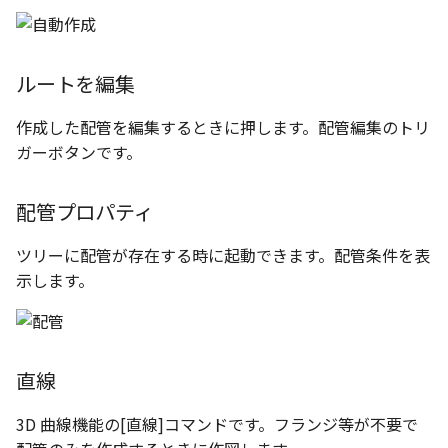
テキストドロップ時に編
表とその他
板金パーツを作成
ショートカットキー
アンカーを移動
座標寸法の作成
楕円
穴の注釈
グループ化/シェイプを結
態にする
注意事項
パーツプロパティ
図のプロパティ
ファイル属性
ソリッドパーツから板金パー
サイズボックスをリセット
寸法の破綻
穴/軸
公差記入枠
ルートを編集
配管の中心線を投影
ツを作成
投影図ツリーで表示/非表
3D寸法から自動作成
などを変更
パーツ/アセンブリ断面
寸法の関連付け
歯車
データム記号
作成した配管を編集するときに押します。配管編集のトリ
部品表に配管長さを表示
見積表
パーツからドローイング
ガーボタンです。
成
シーンブラウザを検索
寸法の整列
移動
データムターゲット
フィーチャの隠線表示の
配管プロパティ
シェイプ プロパティ
複写
面の指示記号
ツリーに配管が存在する時に起動できます。配管条件を表
ゼブラストライプ
オフセット
溶接記号
示します。
結合点を挿入
ミラー
ハッチング
COMPOSE データ変換
配列複写
穴リスト
直線
拡大/縮小
デザインバリエーション
3D 曲線機能の[直線]コマンドです。フランジ等が不要で
ト