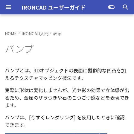
IRONCAD ユーザーガイド
検
索
HOME
IRONCAD入門
表示
IRONCAD の動作環境
IRONCADオプション設定
ユーザーインターフェースと
IRONCAD で扱う要素
TriBallとは
アセンブリの作成と解除
概要
SmartDimension
パーツ プロパティ
外部保存
2Dシェイプ
押し出し
スピン
スイープ
ロフト
エンボス
ねじ山
カタログ
インポート
配置拘束
サーフェスを作成
直線
トリム
3D曲線に寸法を指定
3D 曲線を編集
面を移動
展開/展開解除
カタログからバンプを適用す
配管コマンド
起動と終了
起動と終了
新規シーンを開く
モデリング機能の改善
トラブル発生時のお問い合わ
アクティベーション
アップグレード
管理ツールのタイプ
購入ライセンス
オプション設定を開く
オプション設定を開く
移動/コピー
ユーザーインターフェー
表示操作
CAXA Draft のテンプレー
投影図の作成
3Dとリンクあり
ブロック
寸法の種類
幾何公差
座標系の設定
図面の印刷
オプション設定
ユーザーインターフェー
図枠テンプレートの保存
投影図の作成
部品表テンプレートの保
寸法の種類
ポリライン
スタイルとレイヤー
カタログ
3D/2D を複数モニターで
スケッチ内で押し出し領
PMI のカタログ登録
異なる長さのベンドに閉
同一線上の中心線を作成
配置用の TriBall の追加
移行ツールの追加
トランスレーターの強化
一部がワイヤー表示にな
を
バンプ
各部名称
る
せ方法
各部名称
ついて
各部名称
する
選択
角を追加
小さなパーツが表示され
初
インストール
CAXA Draft オプション設
要素の選択方法
起動と解除
アセンブリ構造の変更
非表示
その他の測定ツール
アセンブリ プロパティ
挿入
作図
押し出しウィザード
スピンウィザード
スイープウィザード
ロフトウィザード
ラップエンボス
略図ねじ山
カタログセット
エクスポート
拘束関係の表示
スピン サーフェス
円
移動
3D曲線に拘束を設定
3D 曲線を作成
面を削除
ロフト
配管の作成例
オプション設定
設定
パーツ 1 を作成
スケッチ機能の改善
PC移行
ライセンスの確認方法(US
USBタイプ
TERMライセンス
全般
初期化、読み込み、書き
回転
シートの切り替え
投影図の追加
3Dとリンクなし
PDF読み込み
クイック寸法
面の指示記号
座標入力について
スマート印刷
シート背景の設定
図枠テンプレートのカタ
投影図の追加
バルーンの作成
SmartDimension
2点、接線、垂線
スタイルの設定
カタログセット
長方形の作図機能の強化
図面の一括作成で表示構
一括保存機能がカタログ
定
インターフェースのカスタマ
表示不具合の原因と対処
ツールを実行しない
インターフェースのカス
テンプレートの作成手順
インターフェースのカス
化
パラメーターのクイック
平行線間のフィレット作
スケッチベンドで作成し
サポート
イルに対応
パーツ/アセンブリが透け
期
イズ
法
イズ
イズ
デルを延長
いる
アンインストール
カタログからのドラッグ＆ド
軸ハンドル（直線移動）
アセンブリミラー
抑制[非表示]
Triball 機能で寸法作成
既定のプロパティ項目の活用
編集
簡単押し出し
簡単スピン
簡単スイープ
簡単ロフト
お気に入りカタログ
親に固定
スイープ サーフェス
円弧
フィレット/面取り
交差曲線
面をマッチ
スケッチベンドの作成
ユーザーインターフェース
ユーザーインターフェース
パーツ 2 を作成
PMI の改善
ライセンスの確認方法(ス
ソフトウェアタイプ
パーツ
パス
サイズ変更
補助図
既存の部品表を変換する
画像の挿入
並列寸法
溶接記号
オブジェクトの選択
管理者として実行
断面図
3D とリンクした部品表を
引出線寸法
四角形・多角形
レイヤーの設定
アイテムの入れ替え
ポリラインの反転機能の
バンプとは、3Dオブジェクトの表面に擬似的な凹凸を加
化
単位の設定
ロップによるモデリング
スライド投影に変更
ンドアロン)
JIS の BLANK テンプレー
成する
外部リンクモデルを別フ
カムの断面図作成機能
自動寸法の設定を追加
えるテクスチャマッピング技法です。
不具合報告・修正プログラム
を開く
ルとしてミラーコピー
2D 投影時にベンド線を分
円柱や円柱穴が丸く表示
ライセンスタイプ
平面ハンドル（面移動）
アセンブリフィーチャ 押し
ゴーストパーツに設定
カスタムプロパティ
DWG/DXF のインポート
選択した面を押し出し
スケッチを抽出
スケッチを抽出
ガイドラインを使用したロフ
パーツの入れ替え
メカニズムモード
ロフト サーフェス
長方形
サイズ変更
投影曲線
面をオフセット
切り抜き
表示
図枠テンプレート
ねじ穴を作成
板金機能の改善
アセンブリ
表示
オフセット
断面図
Excel に出力
連続寸法
引出線
オブジェクト スナップ機
オプション設定の読込・
部分断面
角度寸法
円
カタログの右クリックメ
多角形の作図方法の追加
実際に形状は変化しませんが、光や影の効果で立体感が出
ない
オプション設定の読込・書出
SmartSnap（スマートスナ
出しカット
ト
円筒状に変更
Excel に出力
ー
中心マークの表示設定
るため、金属のザラつきや石のごつごつ感などを表現でき
ップ）機能
レイヤーの定義
押し出し方向反転のショ
パーツレベルのベンド設
スタンドアロンライセン
中心ハンドル（点移動）
その他の機能
拘束
スケッチを抽出
ProActiveBOM
干渉チェック
ルールド サーフェス
多角形
配列
曲線をラップ
面の半径を編集
成形ツール
テンプレートの作成
3D モデルの投影
パーツ 3 を作成
CAXAドラフトの改善
インタラクション - イン
システム
ミラー
部分断面
角度寸法
面取り寸法
線
シート設定
図の更新
円弧長さ寸法
円弧
表のセルに特殊文字を挿
ます。
カットキー
適用
ユーザーインターフェー
ス
カタログ、テンプレートファ
アセンブリフィーチャ 穴
スケッチを抽出
球状に変更
クション
自動寸法の穴数算出機能
表示不具合
イルの移行
IntelliShape のサイズ編集
スタイルの設定
善
向きハンドル（向きの変更）
表示
カタログの右クリックメニュ
解析
面からサーフェスを作成
点
ミラー
アイソパラメトリック曲線
面を分割
ベンド角
3D モデルの投影
部品表とバルーン（パー
斜め穴を作成
2Dドローイングの改善
インタラクション
直線配列/円形配列
省略図
円弧長さ寸法
穴寸法
長方形
図枠の変更
座標寸法の作成
楕円
塗りつぶし・グラデーシ
バンプは、[今すぐレンダリング] を使用したときに確認
干渉チェック除外リスト
モバイルライセンス
ベンド
ー
ツ番号）
インタラクション - マウス
の透明度設定
できます。
括除外設定
トグルハンドルが表示さ
注意点
カーネルの切り替え
テンプレートの保存
テキストボックス内のテ
回転
√aエラーチェック
メッシュサーフェス
楕円
軸でミラー
ブリッジ曲線
コーナーリリーフを作成
部品表とパーツ番号
フィーチャを編集
システム
テキスト
フィレット
詳細図
一括寸法
データム記号
円
破断面
並列寸法
スプライン