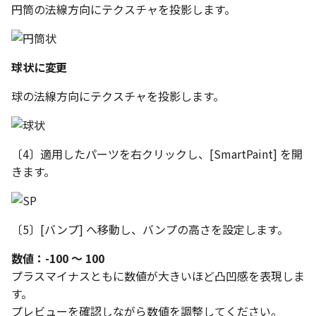
円筒の法線方向にテクスチャを投影します。
ストレッチ
空の表
削除
略図ねじ山
球状に変更
部分削除
球の法線方向にテクスチャを投影します。
トリム
延長
〔4〕適用したパーツを右クリックし、[SmartPaint] を開
きます。
面取り/フィレット
回転
〔5〕[バンプ] へ移動し、バンプの高さを設定します。
グループ
数値：-100 ～ 100
プラスマイナスともに数値が大きいほど凸凹感を表現しま
雲マーク
す。
プレビューを確認しながら数値を調整してください。