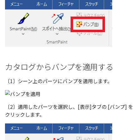
い、単位設定画面の表示
ト配置設定
ネットワークライセンス
注釈
フォルダー
レイヤーのフリーズ/解除
かしい
体積の単位を密度から参
アップグレード時の注意点
ストラクチャパーツについて
DWG/DXF とシェイプフ
能の追加
リンクコピーについて
隙間チェック
面間フィレット
スプライン
回転
留め継ぎを追加
挿入
六角穴付ボルトをインポート
その他
データ
延長
破断面
放射寸法
ノック穴記号
円弧
補助図
連続寸法
雲マーク
トの準備
寸法作成時にスタイルを
評価版 アクティベーション
スケッチ
板金 - 板金
その他の表示不具合
複数選択時にカタログに
管理者として実行
アクティブに設定
溶接記号の JIS 規格更新
パターン（配列）について
再生成
凝固
らせん
閉じた角を追加
寸法
アセンブリ
スナップ – スナップとグ
分割
トリミング
3 点角度寸法
図面注記
ポリライン
詳細図
寸法レイアウトの変更
回転
登録
DWG/DXF ファイルを開く
PDF 出力時の画像の表示
ライセンス形態
シートの選択
板金 – ストック
ド
CAXA 部品表の順番が変わ
内部リンク
寸法許容差の位置設定の
TriBallのみ移動モード
表示を再作成
縫合
サーフェス上のスプライン
ベンドノッチを作成
製図記号
投影図・アイソメ図を作成
トリム
相対ビュー
連続角度寸法
平行線
カスタム詳細図
公差を入れる
拡大/縮小
てしまう
3D 曲線 - 中心点の拘束
図枠/表題欄の分解
テキスト選択時にプロパ
図面の印刷
レンダリング
スナップ - 極ガイド
を表示
要素の置き換え
面の指示記号の個別設定
練習問題 1
抑制[非表示]
パッチ
動的フィレット
パンチベンドを作成
作図
重複を削除
図の移動
ハーフ寸法
中心線
全体図
寸法の破綻
オフセット
CAXA 投影が遅い場合
レイアウト設定
DWG/DXF形式にエクスポー
パフォーマンス
スナップ – オブジェクト 
カタログからバンプを適用する
キー操作でシート切り替
ト
ナップ
寸法編集時のカスタム記
練習問題 2
ゴーストパーツに設定
Triballで点を挿入
ベンドを展開/ベンドの展開
印刷
隙間を検索
投影図の構成要素のレイ
テーパ寸法
環状中心線
図のトリミング
中心マーク
ミラー
Windows のシステムの確
テキストの調整/新規作成
登録
解除
AutoCAD データ インポ
を指定
〔1〕シーン上のパーツにバンプを適用します。
とトラブル問診票の記入
2D ドローイングブラウザ
スタイルとレイヤー
3Dインターフェース - 投
シェイプを合体
自動ルート
レイヤーの表示/非表示、印
大径円半径寸法
正多角形
省略図
中心線
延長
追加
図枠/表題欄の定義と保存
画像の透明度設定
クイックベンド
刷の制限
2Dドローイング
投影レイヤーの選択/変更
カタログ
3Dインターフェース - 略
面を IntelliShape に変換
曲率半径寸法
点
編集
テキスト
分割/トリム
〔2〕適用したパーツを選択し、[表示]タブの [バンプ] を
図面の一括作成の既定の
じ山
図枠/表題欄の属性定義
選択フィルターのデフォ
コーナーブレーク
設定の初期化
プロパティ リスト
投影図を修正する
クリックします。
プレート設定
設定
2D ドローイングと CAXA
ソリッドに変換
寸法レイアウトの変更
ハッチング
更新
引出線付きテキスト
フィレット/面取り
Draft（2D ドラフト）の違い
3Dインターフェース - 寸
マッチングルールの作成
ソリッド/サーフェス展開パ
2D ドローイングと CAXA
テンプレート
線の非表示/再表示
断面位置を割合で設定
ーツを作成
Draft（2D ドラフト）の違い
グループ化
公差を入れる
塗りつぶし
レンダリング、シェーデ
ノック穴記号
TriBall
3D インターフェース - 部
色
曲線のプロパティ
グ