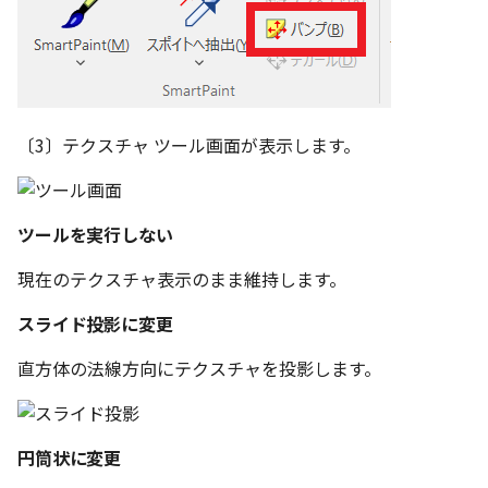
テキストドロップ時に編
表とその他
板金パーツを作成
ショートカットキー
アンカーを移動
座標寸法の作成
楕円
穴の注釈
グループ化/シェイプを結
態にする
注意事項
パーツプロパティ
図のプロパティ
ファイル属性
ソリッドパーツから板金パー
サイズボックスをリセット
寸法の破綻
穴/軸
公差記入枠
配管の中心線を投影
ツを作成
投影図ツリーで表示/非表
3D寸法から自動作成
などを変更
パーツ/アセンブリ断面
寸法の関連付け
歯車
データム記号
〔3〕テクスチャ ツール画面が表示します。
部品表に配管長さを表示
見積表
パーツからドローイング
成
シーンブラウザを検索
寸法の整列
移動
データムターゲット
フィーチャの隠線表示の
ツールを実行しない
シェイプ プロパティ
複写
面の指示記号
現在のテクスチャ表示のまま維持します。
ゼブラストライプ
オフセット
溶接記号
スライド投影に変更
結合点を挿入
ミラー
ハッチング
直方体の法線方向にテクスチャを投影します。
COMPOSE データ変換
配列複写
穴リスト
拡大/縮小
デザインバリエーション
円筒状に変更
ト