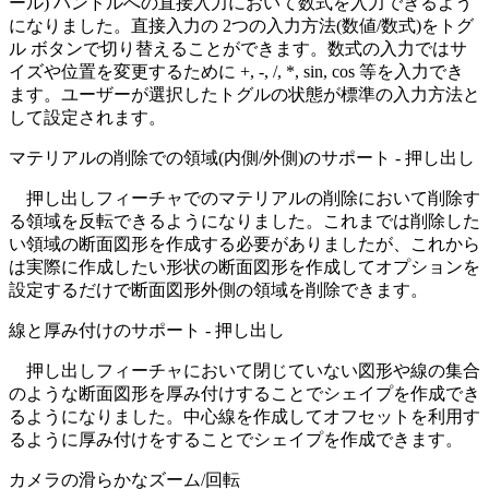
ール) ハンドルへの直接入力において数式を入力できるよう
になりました。直接入力の 2つの入力方法(数値/数式)をトグ
ル ボタンで切り替えることができます。数式の入力ではサ
イズや位置を変更するために +, -, /, *, sin, cos 等を入力でき
ます。ユーザーが選択したトグルの状態が標準の入力方法と
して設定されます。
マテリアルの削除での領域(内側/外側)のサポート - 押し出し
押し出しフィーチャでのマテリアルの削除において削除す
る領域を反転できるようになりました。これまでは削除した
い領域の断面図形を作成する必要がありましたが、これから
は実際に作成したい形状の断面図形を作成してオプションを
設定するだけで断面図形外側の領域を削除できます。
線と厚み付けのサポート - 押し出し
押し出しフィーチャにおいて閉じていない図形や線の集合
のような断面図形を厚み付けすることでシェイプを作成でき
るようになりました。中心線を作成してオフセットを利用す
るように厚み付けをすることでシェイプを作成できます。
カメラの滑らかなズーム/回転