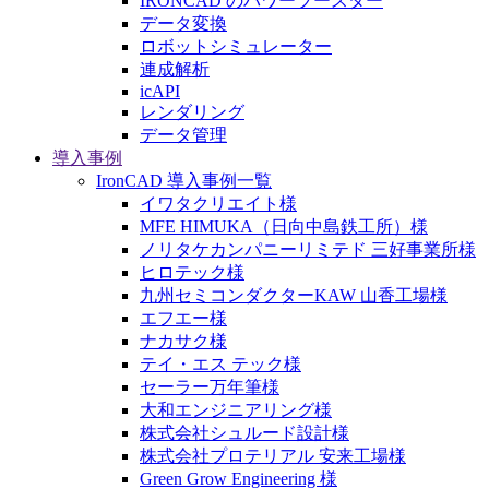
IRONCAD のパワーブースター
データ変換
ロボットシミュレーター
連成解析
icAPI
レンダリング
データ管理
導入事例
IronCAD 導入事例一覧
イワタクリエイト様
MFE HIMUKA（日向中島鉄工所）様
ノリタケカンパニーリミテド 三好事業所様
ヒロテック様
九州セミコンダクターKAW 山香工場様
エフエー様
ナカサク様
テイ・エス テック様
セーラー万年筆様
大和エンジニアリング様
株式会社シュルード設計様
株式会社プロテリアル 安来工場様
Green Grow Engineering 様