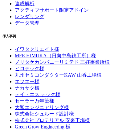
連成解析
アクティブサポート限定アドイン
レンダリング
データ管理
導入事例
イワタクリエイト様
MFE HIMUKA（日向中島鉄工所）様
ノリタケカンパニーリミテド 三好事業所様
ヒロテック様
九州セミコンダクターKAW 山香工場様
エフエー様
ナカサク様
テイ・エス テック様
セーラー万年筆様
大和エンジニアリング様
株式会社シュルード設計様
株式会社プロテリアル 安来工場様
Green Grow Engineering 様