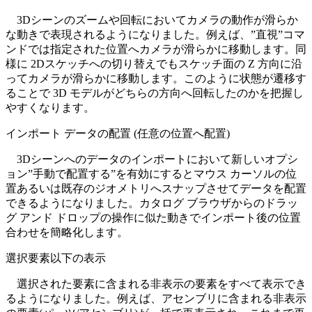
3Dシーンのズームや回転においてカメラの動作が滑らか
な動きで表現されるようになりました。例えば、”直視”コマ
ンドでは指定された位置へカメラが滑らかに移動します。同
様に 2Dスケッチへの切り替えでもスケッチ面の Z 方向に沿
ってカメラが滑らかに移動します。このように状態が遷移す
ることで 3D モデルがどちらの方向へ回転したのかを把握し
やすくなります。
インポート データの配置 (任意の位置へ配置)
3Dシーンへのデータのインポートにおいて新しいオプシ
ョン”手動で配置する”を有効にするとマウス カーソルの位
置あるいは既存のジオメトリへスナップさせてデータを配置
できるようになりました。カタログ ブラウザからのドラッ
グ アンド ドロップの操作に似た動きでインポート後の位置
合わせを簡略化します。
選択要素以下の表示
選択された要素に含まれる非表示の要素をすべて表示でき
るようになりました。例えば、アセンブリに含まれる非表示