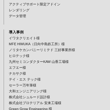
アクティブサポート限定アドイン
レンダリング
データ管理
導入事例
イワタクリエイト様
MFE HIMUKA（日向中島鉄工所）様
ノリタケカンパニーリミテド 三好事業所様
ヒロテック様
九州セミコンダクターKAW 山香工場様
エフエー様
ナカサク様
テイ・エス テック様
セーラー万年筆様
大和エンジニアリング様
株式会社シュルード設計様
株式会社プロテリアル 安来工場様
Green Grow Engineering 様