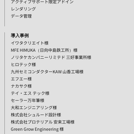
アクティブサポート限定アドイン
レンダリング
データ管理
導入事例
イワタクリエイト様
MFE HIMUKA（日向中島鉄工所）様
ノリタケカンパニーリミテド 三好事業所様
ヒロテック様
九州セミコンダクターKAW 山香工場様
エフエー様
ナカサク様
テイ・エス テック様
セーラー万年筆様
大和エンジニアリング様
株式会社シュルード設計様
株式会社プロテリアル 安来工場様
Green Grow Engineering 様