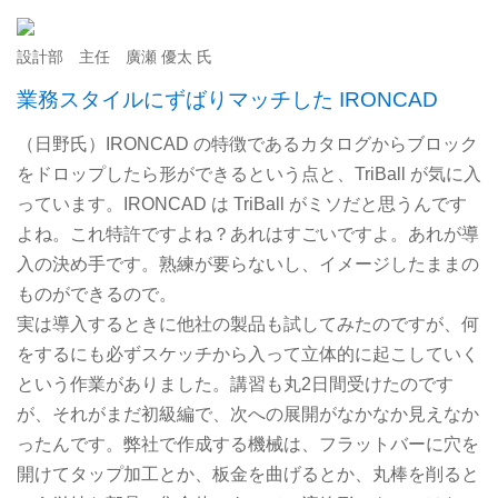
設計部 主任 廣瀬 優太 氏
業務スタイルにずばりマッチした IRONCAD
（日野氏）IRONCAD の特徴であるカタログからブロック
をドロップしたら形ができるという点と、TriBall が気に入
っています。IRONCAD は TriBall がミソだと思うんです
よね。これ特許ですよね？あれはすごいですよ。あれが導
入の決め手です。熟練が要らないし、イメージしたままの
ものができるので。
実は導入するときに他社の製品も試してみたのですが、何
をするにも必ずスケッチから入って立体的に起こしていく
という作業がありました。講習も丸2日間受けたのです
が、それがまだ初級編で、次への展開がなかなか見えなか
ったんです。弊社で作成する機械は、フラットバーに穴を
開けてタップ加工とか、板金を曲げるとか、丸棒を削ると