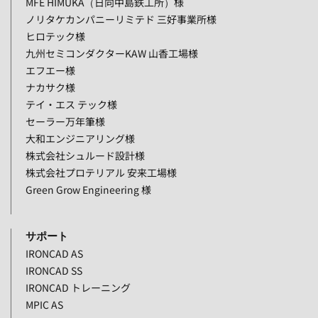
MFE HIMUKA（日向中島鉄工所）様
ノリタケカンパニーリミテド 三好事業所様
ヒロテック様
九州セミコンダクターKAW 山香工場様
エフエー様
ナカサク様
テイ・エス テック様
セーラー万年筆様
大和エンジニアリング様
株式会社シュルード設計様
株式会社プロテリアル 安来工場様
Green Grow Engineering 様
サポート
IRONCAD AS
IRONCAD SS
IRONCAD トレーニング
MPIC AS