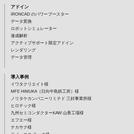
アドイン
IRONCAD のパワーブースター
データ変換
ロボットシミュレーター
連成解析
アクティブサポート限定アドイン
レンダリング
データ管理
導入事例
イワタクリエイト様
MFE HIMUKA（日向中島鉄工所）様
ノリタケカンパニーリミテド 三好事業所様
ヒロテック様
九州セミコンダクターKAW 山香工場様
エフエー様
ナカサク様