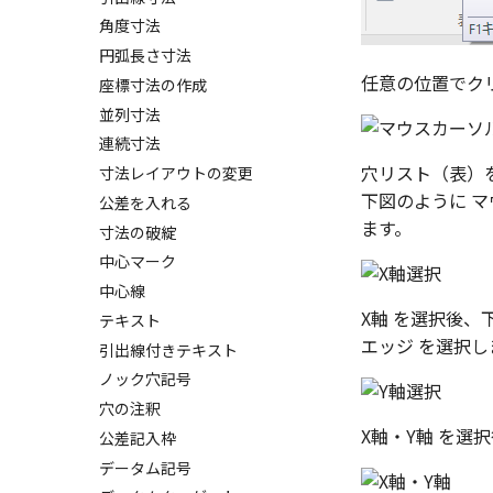
図枠の変更
Excel に出力
角度寸法
破断面
円弧長さ寸法
補助図
任意の位置でク
座標寸法の作成
詳細図
並列寸法
カスタム詳細図
連続寸法
全体図
穴リスト（表）を
寸法レイアウトの変更
図のトリミング
下図のように マ
公差を入れる
省略図
ます。
寸法の破綻
編集
中心マーク
更新
中心線
レンダリング、シェーディング
X軸 を選択後、
テキスト
図のプロパティ
エッジ を選択し
引出線付きテキスト
3D寸法から自動作成
図
ノック穴記号
パーツからドローイングを作成
線種
穴の注釈
寸法
X軸・Y軸 を選
公差記入枠
データム記号