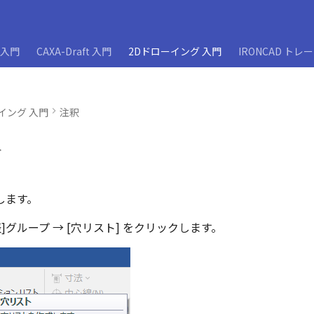
D入門
CAXA-Draft 入門
2Dドローイング 入門
IRONCAD トレ
イング 入門
注釈
ト
します。
[表]グループ → [穴リスト] をクリックします。