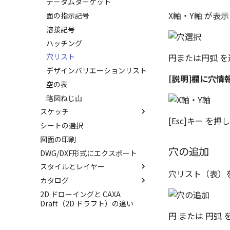
データムターゲット
X軸・Y軸 が
面の指示記号
溶接記号
ハッチング
円または円弧 
穴リスト
デザインバリエーションリスト
[説明]欄に穴
空の表
略図ねじ山
スケッチ
[Esc]キー 
シートの選択
ポリライン
図面の印刷
2点、接線、垂線
穴の追加
DWG/DXF形式にエクスポート
四角形・多角形
スタイルとレイヤー
円
穴リスト（表）を
カタログ
円弧
スタイルとレイヤー
2D ドローイングと CAXA
楕円
スタイルの設定
カタログ
Draft（2D ドラフト）の違い
スプライン
レイヤーの設定
カタログセット
スタイルの作成と削除
円 または 円弧
雲マーク
アイテムの入れ替え
投影図スタイル
レイヤーの作成と削除