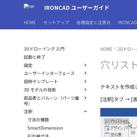
IRONCAD ユーザーガイド
HOME
セットアップ
各種設定と注意点
IRONCA
2Dドローイング 入門
HOME
2Dドロー
起動と終了
穴リス
設定
ユーザーインターフェース
オプション設定
図枠テンプレート
シート背景の設定
ユーザーインターフェースと各
テキストを作成
部名称
3D モデルの投影
管理者として実行
図枠テンプレートの保存
インターフェースのカスタマイ
部品表とバルーン（パーツ番
オプション設定の読込・書出
図枠テンプレートのカタログ化
投影図の作成
[注釈]タブ → 
ズ
号）
シート設定
投影図の追加
注釈
部品表テンプレートの保存
断面図
バルーンの作成
寸法の種類
部分断面
3D とリンクした部品表を作成
SmartDimension
図の更新
する
引出線寸法