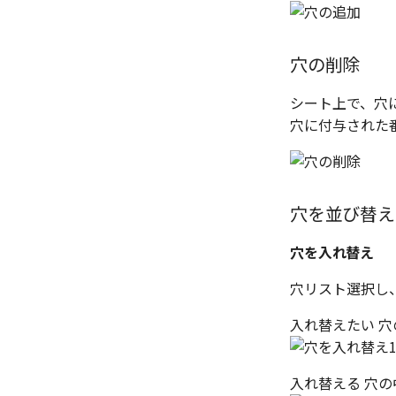
回転
カタログの右クリックメニュー
テキストスタイル
レイヤーの表示/非表示、印
刷の制限
拡大/縮小
寸法スタイル
オフセット
公差記入枠（幾何公差）スタ
穴の削除
イル
ミラー
面の指示記号スタイル
シート上で、穴に
延長
溶接記号スタイル
穴に付与された番号
分割/トリム
データム記号スタイル
フィレット/面取り
切断線（断面記号）スタイル
グループ化/シェイプを結合
バルーン（パーツ番号）スタ
イル
穴を並び替え
部品表スタイル
穴を入れ替え
表スタイル
ベンド線スタイル
穴リスト選択し、
入れ替えたい 
入れ替える 穴