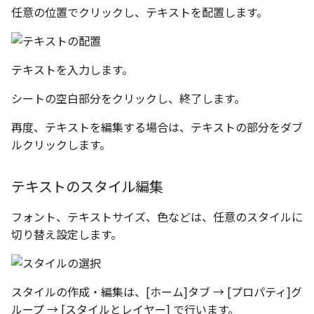
選択
い、単位設定画面の表示
の強化
を追加
図枠と表題欄の置き換え
ネットワークライセンス
フォルダー
溶接記号スタイル
長方形 の作図方法の追加
任意の位置でクリックし、テキストを配置します。
かしい
Smart Dimension で Ctrl
関連付けされたボディの
アップグレード時の注意点
ストラクチャパーツにつ
DWG/DXF とシェイプフ
非表示・編集の制限
挿入
補助図
雲マーク
六角穴付ボルトをインポート
その他
データ
リンクコピーについて
隙間チェック
面間フィレット
スプライン
回転
留め継ぎを追加
破断面
放射寸法
ノック穴記号
円弧
ーを押した際のアンカー
ォルトファイル名の改善
属性情報の一括設定 での
トの準備
DWG/DXFのインポートの
エッジ端に関連付けられ
投影図ごとのラベル表示
評価版 アクティベーション
板金 - 板金
データム記号スタイル
ハッチング の強化
示改善
索機能
その他の表示不具合
化
ないベンドのサポート
管理者として実行
アクティブに設定
測定ツール
寸法
詳細図
回転
アセンブリ
スナップ – スナップとグ
パターン（配列）につい
再生成
凝固
らせん
閉じた角を追加
トリミング
3 点角度寸法
図面注記
ポリライン
テキストを入力します。
DWG/DXF ファイルを開く
穴リスト の表示内容の強
ライセンス形態
板金 – ストック
ド
切断線（断面記号）スタ
ブロックのカウント機能
エクスポートオプション
CAXA 部品表の順番が変わ
板金パーツ変換時のプロ
内部リンク
加
プロパティ
製図記号
カスタム詳細図
拡大/縮小
投影図・アイソメ図を作成
TriBallのみ移動モード
表示を再作成
縫合
サーフェス上のスプライ
ベンドノッチを作成
相対ビュー
連続角度寸法
平行線
シートの空白部分をクリックし、終了します。
フォルト設定の追加
てしまう
ィ情報
図枠/表題欄の分解
追加した投影図の尺度
レンダリング
スナップ - 極ガイド
バルーン（パーツ番号）
要素の置き換え
イル
ブロック関連のコマンド
外部保存・挿入
作図
全体図
オフセット
練習問題 1
抑制[非表示]
パッチ
動的フィレット
パンチベンドを作成
図の移動
ハーフ寸法
中心線
再度、テキストを編集する場合は、テキストの部分をダブ
アセンブリレベルでの [ア
CAXA 投影が遅い場合
ストックテーブルのソート
レイアウト設定
化
部品表の編集機能の強化
パフォーマンス
スナップ – オブジェクト 
ルクリックします。
ティブに設定]
フィルタリング
ナップ
部品表スタイル
2D スケッチ
印刷
図のトリミング
ミラー
練習問題 2
ゴーストパーツに設定
Triballで点を挿入
ベンドを展開/ベンドの展
投影図の構成要素のレイ
テーパ寸法
環状中心線
Windows のシステムの確
テキストの調整/新規作成
表題欄情報のインポート/
寸法を一時的に非表示に
AutoCAD データ インポ
解除
を指定
テキストのスタイル編集
中心線と形状の異なる断
とトラブル問診票の記入
展開パーツ の曲げ部設定
クスポート
3Dインターフェース - 投
表スタイル
押し出し
レイヤーの表示/非表示、印
省略図
延長
シェイプを合体
大径円半径寸法
正多角形
形を使用したロフトの改
図枠/表題欄の定義と保存
プロパティ情報とハッチ
刷の制限
2Dドローイング
クイックベンド
投影レイヤーの選択/変更
フォント、テキストサイズ、色などは、任意のスタイルに
留め継ぎを追加 の正確性
一括寸法 の追加
の関連付け
3Dインターフェース - 略
ベンド線スタイル
スピン
編集
分割/トリム
面を IntelliShape に変換
曲率半径寸法
点
切り替え設定します。
干渉チェックでの直接編
強化
じ山
図枠/表題欄の属性定義
設定の初期化
プロパティ リスト
コーナーブレーク
投影図を修正する
除外設定の追加
座標寸法 の関連付け
ラベルの位置をリセット
スイープ
更新
フィレット/面取り
ソリッドに変換
寸法レイアウトの変更
ハッチング
3Dインターフェース - 寸
マッチングルールの作成
2D ドローイングと CAXA
テンプレート
ソリッド/サーフェス展開
線の非表示/再表示
スタイルの作成・編集は、[ホーム]タブ → [プロパティ]グ
パーツの [ベンド/ツイスト
寸法許容差 の位置設定
アイテム番号のアルファ
Draft（2D ドラフト）の違い
ーツを作成
ロフト
レンダリング、シェーディン
グループ化/シェイプを結合
グループ化
公差を入れる
塗りつぶし
ループ → [スタイルとレイヤー] で行います。
機能の追加
ト表示
3D インターフェース - 部
グ
色
曲線のプロパティ