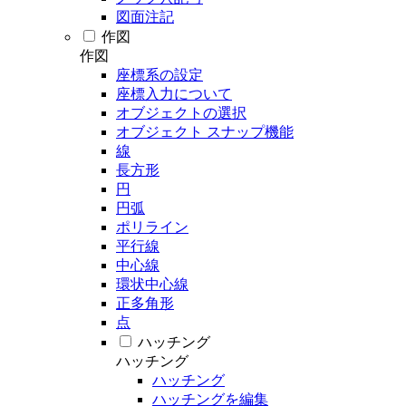
図面注記
作図
作図
座標系の設定
座標入力について
オブジェクトの選択
オブジェクト スナップ機能
線
長方形
円
円弧
ポリライン
平行線
中心線
環状中心線
正多角形
点
ハッチング
ハッチング
ハッチング
ハッチングを編集