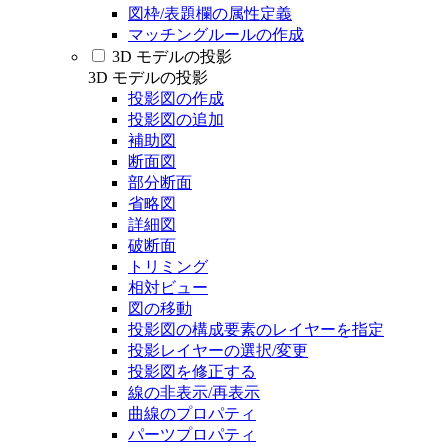
図枠/表題欄の属性定義
マッチングルールの作成
3D モデルの投影
3D モデルの投影
投影図の作成
投影図の追加
補助図
断面図
部分断面
省略図
詳細図
破断面
トリミング
相対ビュー
図の移動
投影図の構成要素のレイヤーを指定
投影レイヤーの選択/変更
投影図を修正する
線の非表示/再表示
曲線のプロパティ
パーツプロパティ