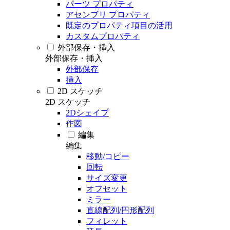
パーツ プロパティ
アセンブリ プロパティ
既定のプロパティ項目の活用
カスタムプロパティ
外部保存・挿入
外部保存・挿入
外部保存
挿入
2D スケッチ
2D スケッチ
2Dシェイプ
作図
編集
編集
移動/コピー
回転
サイズ変更
オフセット
ミラー
直線配列/円形配列
フィレット