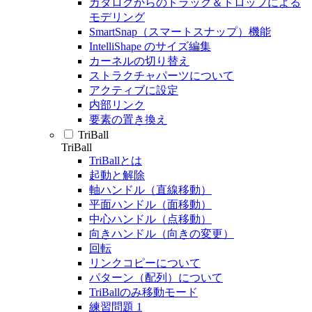
カタログからのドラッグ＆ドロップによる
モデリング
SmartSnap（スマートスナップ）機能
IntelliShape のサイズ編集
カーネルの切り替え
ストラクチャパーツについて
アクティブに設定
内部リンク
要素の置き換え
TriBall
TriBall
TriBallとは
起動と解除
軸ハンドル（直線移動）
平面ハンドル（面移動）
中心ハンドル（点移動）
向きハンドル（向きの変更）
回転
リンクコピーについて
パターン（配列）について
TriBallのみ移動モード
練習問題 1