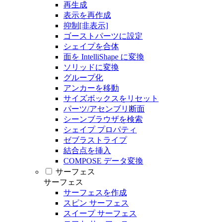
再生成
表示を再作成
抑制[非表示]
ゴーストパーツに設定
シェイプを合体
面を IntelliShape に変換
ソリッドに変換
グループ化
アンカーを移動
サイズボックスをリセット
パーツ/アセンブリ断面
シーンブラウザを検索
シェイプ プロパティ
ゼブラストライプ
結合点を挿入
COMPOSE データ変換
サーフェス
サーフェス
サーフェスを作成
スピン サーフェス
スイープ サーフェス