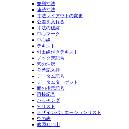
並列寸法
連続寸法
寸法レイアウトの変更
公差を入れる
寸法の破綻
中心マーク
中心線
テキスト
引出線付きテキスト
ノック穴記号
穴の注釈
公差記入枠
データム記号
データムターゲット
面の指示記号
溶接記号
ハッチング
穴リスト
デザインバリエーションリスト
空の表
略図ねじ山