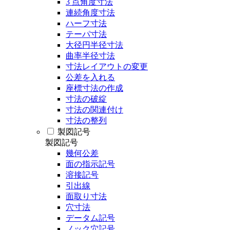
3 点角度寸法
連続角度寸法
ハーフ寸法
テーパ寸法
大径円半径寸法
曲率半径寸法
寸法レイアウトの変更
公差を入れる
座標寸法の作成
寸法の破綻
寸法の関連付け
寸法の整列
製図記号
製図記号
幾何公差
面の指示記号
溶接記号
引出線
面取り寸法
穴寸法
データム記号
ノック穴記号