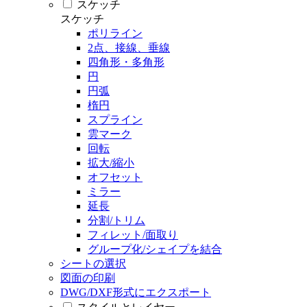
スケッチ
スケッチ
ポリライン
2点、接線、垂線
四角形・多角形
円
円弧
楕円
スプライン
雲マーク
回転
拡大/縮小
オフセット
ミラー
延長
分割/トリム
フィレット/面取り
グループ化/シェイプを結合
シートの選択
図面の印刷
DWG/DXF形式にエクスポート