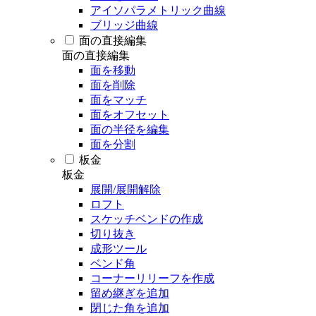
アイソパラメトリック曲線
ブリッジ曲線
面の直接編集
面の直接編集
面を移動
面を削除
面をマッチ
面をオフセット
面の半径を編集
面を分割
板金
板金
展開/展開解除
ロフト
スケッチベンドの作成
切り抜き
成形ツール
ベンド角
コーナーリリーフを作成
留め継ぎを追加
閉じた角を追加