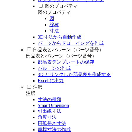
図のプロパティ
図のプロパティ
図
線種
寸法
3D寸法から自動作成
パーツからドローイングを作成
部品表とバルーン（パーツ番号）
部品表とバルーン（パーツ番号）
部品表テンプレートの保存
バルーンの作成
3D とリンクした部品表を作成する
Excel に出力
注釈
注釈
寸法の種類
SmartDimension
引出線寸法
角度寸法
円弧長さ寸法
座標寸法の作成