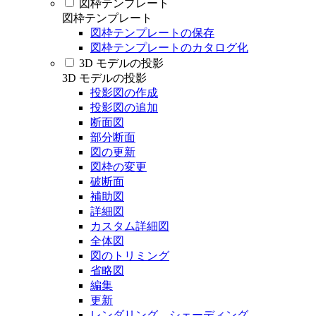
図枠テンプレート
図枠テンプレート
図枠テンプレートの保存
図枠テンプレートのカタログ化
3D モデルの投影
3D モデルの投影
投影図の作成
投影図の追加
断面図
部分断面
図の更新
図枠の変更
破断面
補助図
詳細図
カスタム詳細図
全体図
図のトリミング
省略図
編集
更新
レンダリング、シェーディング