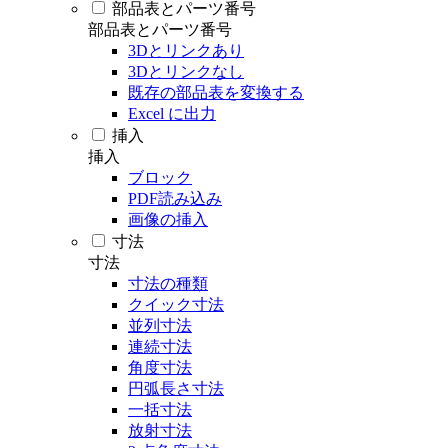
部品表とパーツ番号
部品表とパーツ番号
3Dとリンクあり
3Dとリンクなし
既存の部品表を変換する
Excel に出力
挿入
挿入
ブロック
PDF読み込み
画像の挿入
寸法
寸法
寸法の種類
クイック寸法
並列寸法
連続寸法
角度寸法
円弧長さ寸法
一括寸法
放射寸法