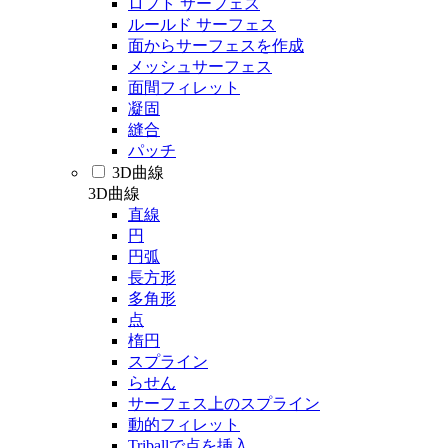
ロフト サーフェス
ルールド サーフェス
面からサーフェスを作成
メッシュサーフェス
面間フィレット
凝固
縫合
パッチ
3D曲線
3D曲線
直線
円
円弧
長方形
多角形
点
楕円
スプライン
らせん
サーフェス上のスプライン
動的フィレット
Triballで点を挿入