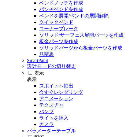
ベンドノッチを作成
パンチベンドを作成
ベンドを展開/ベンドの展開解除
クイックベンド
コーナーブレーク
ソリッド/サーフェス展開パーツを作成
板金パーツを作成
ソリッドパーツから板金パーツを作成
見積表
SmartPaint
設計モードの切り替え
表示
表示
スポイトへ抽出
今すぐレンダリング
アニメーション
テクスチャ
バンプ
ライトを挿入
カメラ
パラメーターテーブル