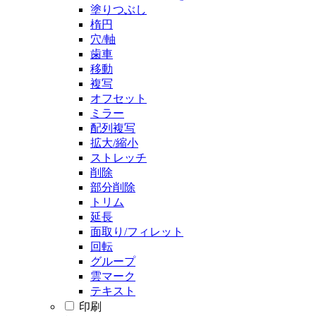
塗りつぶし
楕円
穴/軸
歯車
移動
複写
オフセット
ミラー
配列複写
拡大/縮小
ストレッチ
削除
部分削除
トリム
延長
面取り/フィレット
回転
グループ
雲マーク
テキスト
印刷