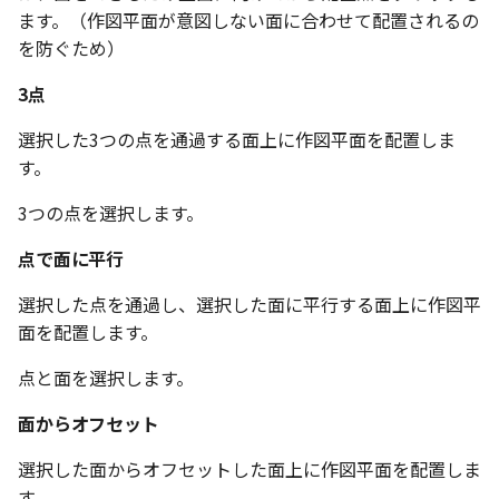
編集ハンドルでの上限/下
示設定
ストレッチ
ます。（作図平面が意図しない面に合わせて配置されるの
設定の強化
空の表
を防ぐため）
DWGファイル の関連付け
削除
サーフェスの G2タイプ の
3点
化
略図ねじ山
ポート
部分削除
選択した3つの点を通過する面上に作図平面を配置しま
テキスト編集の強化
す。
配置拘束時にグローバル
トリム
系を参照
複数のファイルを一括で
3つの点を選択します。
延長
配置拘束-フォロワー/カム
点で面に平行
寸法の整列 機能の追加
束の強化
面取り/フィレット
選択した点を通過し、選択した面に平行する面上に作図平
オンラインヘルプ の使用
面を配置します。
パラメーター Excel連携時
回転
レイアウト変更
ダイアログ非表示設定
点と面を選択します。
グループ
配管機能の追加
ストラクチャパーツ の ボ
面からオフセット
ィ の色で投影
雲マーク
選択した面からオフセットした面上に作図平面を配置しま
TriBall [点からの距離を編
す。
で寸法拘束を作成