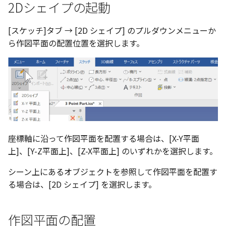
選択
い、単位設定画面の表示
の強化
を追加
図枠と表題欄の置き換え
ネットワークライセンス
注釈
フォルダー
長方形 の作図方法の追加
2Dシェイプの起動
かしい
Smart Dimension で Ctrl
関連付けされたボディの
アップグレード時の注意点
ストラクチャパーツについて
DWG/DXF とシェイプフ
リンクコピーについて
延長
隙間チェック
面間フィレット
スプライン
回転
留め継ぎを追加
挿入
六角穴付ボルトをインポート
その他
面に勾配
データ
破断面
放射寸法
ノック穴記号
円弧
補助図
連続寸法
雲マーク
ーを押した際のアンカー
ォルトファイル名の改善
属性情報の一括設定 での
トの準備
DWG/DXFのインポートの
エッジ端に関連付けられ
投影図ごとのラベル表示
評価版 アクティベーション
スケッチ
板金 - 板金
ハッチング の強化
[スケッチ]タブ → [2D シェイプ] のプルダウンメニューか
示改善
索機能
その他の表示不具合
化
ないベンドのサポート
管理者として実行
アクティブに設定
パターン（配列）について
分割
再生成
凝固
らせん
閉じた角を追加
寸法
アセンブリ
点を通過する円筒形面の
スナップ – スナップとグ
トリミング
3 点角度寸法
図面注記
ポリライン
詳細図
寸法レイアウトの変更
回転
ら作図平面の配置位置を選択します。
DWG/DXF ファイルを開く
穴リスト の表示内容の強
ライセンス形態
シートの選択
接平面
板金 – ストック
ド
ブロックのカウント機能
エクスポートオプション
CAXA 部品表の順番が変わ
板金パーツ変換時のプロ
内部リンク
加
TriBallのみ移動モード
トリム
表示を再作成
縫合
サーフェス上のスプライン
ベンドノッチを作成
製図記号
投影図・アイソメ図を作成
相対ビュー
連続角度寸法
平行線
カスタム詳細図
公差を入れる
拡大/縮小
フォルト設定の追加
てしまう
ィ情報
図枠/表題欄の分解
追加した投影図の尺度
図面の印刷
エッジに平行
レンダリング
スナップ - 極ガイド
要素の置き換え
ブロック関連のコマンド
練習問題 1
重複を削除
抑制[非表示]
パッチ
動的フィレット
パンチベンドを作成
作図
図の移動
ハーフ寸法
中心線
全体図
寸法の破綻
オフセット
アセンブリレベルでの [ア
CAXA 投影が遅い場合
ストックテーブルのソート
レイアウト設定
化
部品表の編集機能の強化
DWG/DXF形式にエクスポー
点で曲線に垂直
パフォーマンス
スナップ – オブジェクト 
ティブに設定]
フィルタリング
ト
ナップ
練習問題 2
隙間を検索
ゴーストパーツに設定
Triballで点を挿入
ベンドを展開/ベンドの展開
印刷
投影図の構成要素のレイ
テーパ寸法
環状中心線
図のトリミング
中心マーク
ミラー
Windows のシステムの確
テキストの調整/新規作成
表題欄情報のインポート/
寸法を一時的に非表示に
解除
面に垂直
AutoCAD データ インポ
を指定
中心線と形状の異なる断
とトラブル問診票の記入
展開パーツ の曲げ部設定
クスポート
座標軸に沿って作図平面を配置する場合は、[X-Y平面
スタイルとレイヤー
3Dインターフェース - 投
シェイプを合体
レイヤーの表示/非表示、印
大径円半径寸法
正多角形
省略図
中心線
延長
形を使用したロフトの改
図枠/表題欄の定義と保存
プロパティ情報とハッチ
上]、[Y-Z平面上]、[Z-X平面上] のいずれかを選択します。
クイックベンド
刷の制限
平面/面
2Dドローイング
投影レイヤーの選択/変更
留め継ぎを追加 の正確性
一括寸法 の追加
の関連付け
カタログ
3Dインターフェース - 略
面を IntelliShape に変換
曲率半径寸法
点
編集
テキスト
分割/トリム
シーン上にあるオブジェクトを参照して作図平面を配置す
干渉チェックでの直接編
強化
じ山
図枠/表題欄の属性定義
コーナーブレーク
設定の初期化
原点
プロパティ リスト
投影図を修正する
る場合は、[2D シェイプ] を選択します。
除外設定の追加
座標寸法 の関連付け
ラベルの位置をリセット
2D ドローイングと CAXA
ソリッドに変換
寸法レイアウトの変更
ハッチング
更新
引出線付きテキスト
フィレット/面取り
Draft（2D ドラフト）の違い
3Dインターフェース - 寸
マッチングルールの作成
ソリッド/サーフェス展開パ
2D ドローイングと CAXA
X 方向
テンプレート
線の非表示/再表示
パーツの [ベンド/ツイスト
寸法許容差 の位置設定
アイテム番号のアルファ
ーツを作成
Draft（2D ドラフト）の違い
グループ化
公差を入れる
塗りつぶし
レンダリング、シェーデ
ノック穴記号
グループ化/シェイプを結
作図平面の配置
機能の追加
ト表示
3D インターフェース - 部
Z方向に反転する / X方向に
色
曲線のプロパティ
グ