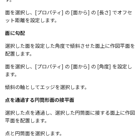
環状配列の中心線
テキスト
面を選択し、[プロパティ] の [面から] の [長さ] でオフセ
材料のみをカタログに登
自動穴リスト のカウント
ット距離を設定します。
る
の改善
面に勾配
ミラーパーツ/アセンブリ
同心円の重なり合う中心
オプション強化
選択した面を設定した角度で傾斜させた面上に作図平面を
削除
配置します。
TriBall で作成した配列の
投影図の中心基準で位置
面を選択し、[プロパティ] の [面から] の [角度] を設定し
タログ登録をサポート
新
ます。
配列された抑制フィーチ
傾斜の軸としてエッジを選択します。
延長
点を通過する円筒形面の接平面
アセンブリのサイズボッ
選択した点を通過し、選択した円筒面に接する面上に作図
機能の強化
平面を配置します。
アセンブリフィーチャ の
点と円筒面を選択します。
マンド追加