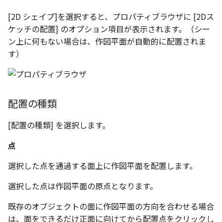
表とその他
寸法の再関連付け
板金パーツを作成
反転する
アンカーを移動
座標寸法の作成
楕円
穴の注釈
[2D シェイプ]を選択すると、プロパティブラウザに [2Dス
アセンブリレベルでのミ
図面作成時のシート設定
注意事項
パーツプロパティ
図のプロパティ
ケッチの配置] のオプション項目が表示されます。（シー
加
ファイル属性
ノック穴記号 の一括作成
2D スケッチ オプション
ソリッドパーツから板金パー
サイズボックスをリセット
寸法の破綻
穴/軸
公差記入枠
ン上に何もない場合は、作図平面が自動的に配置されま
エッジ配列-最大距離での
ツを作成
3D寸法から自動作成
す）
間隔 の追加
寸法に引出線を設定
注釈記号のテンプレート
[グリッド]タブ
パーツ/アセンブリ断面
寸法の関連付け
歯車
データム記号
見積表
パーツからドローイング
TriBall で作成した配列に
テキスト の プロパティ名 
印刷時の グレー・透明度 
[スナップ]タブ
成
シーンブラウザを検索
寸法の整列
移動
データムターゲット
からフィーチャを追加す
追加
定
配置の種類
[表示]タブ
シェイプ プロパティ
複写
面の指示記号
開始位置サポートによる
印刷ツール の PDF 出力設
[配置の種類] を選択します。
山機能の改善
[拘束]タブ
ゼブラストライプ
オフセット
溶接記号
DWF/DWXFファイル のサ
点
TriBall で作成した配列に
ート
結合点を挿入
ミラー
ハッチング
選択した点を通過する面上に作図平面を配置します。
からリンクを作成する
タッチスクリーンジェス
COMPOSE データ変換
配列複写
穴リスト
選択した点は作図平面の原点となります。
シェル化の際にエラー箇
に対応
ハイライト表示
拡大/縮小
デザインバリエーション
既存のオブジェクトの面に作図平面の方向を合わせる場合
塗りつぶし/ハッチングの
ト
は、面をできるだけ正面に向けてから配置点をクリックし