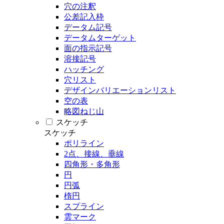
穴の注釈
公差記入枠
データム記号
データムターゲット
面の指示記号
溶接記号
ハッチング
穴リスト
デザインバリエーションリスト
空の表
略図ねじ山
スケッチ
スケッチ
ポリライン
2点、接線、垂線
四角形・多角形
円
円弧
楕円
スプライン
雲マーク