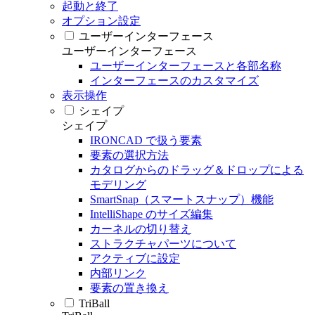
起動と終了
オプション設定
ユーザーインターフェース
ユーザーインターフェース
ユーザーインターフェースと各部名称
インターフェースのカスタマイズ
表示操作
シェイプ
シェイプ
IRONCAD で扱う要素
要素の選択方法
カタログからのドラッグ＆ドロップによる
モデリング
SmartSnap（スマートスナップ）機能
IntelliShape のサイズ編集
カーネルの切り替え
ストラクチャパーツについて
アクティブに設定
内部リンク
要素の置き換え
TriBall