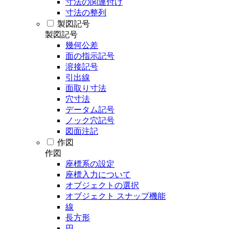
寸法の関連付け
寸法の整列
製図記号
製図記号
幾何公差
面の指示記号
溶接記号
引出線
面取り寸法
穴寸法
データム記号
ノック穴記号
図面注記
作図
作図
座標系の設定
座標入力について
オブジェクトの選択
オブジェクト スナップ機能
線
長方形
円