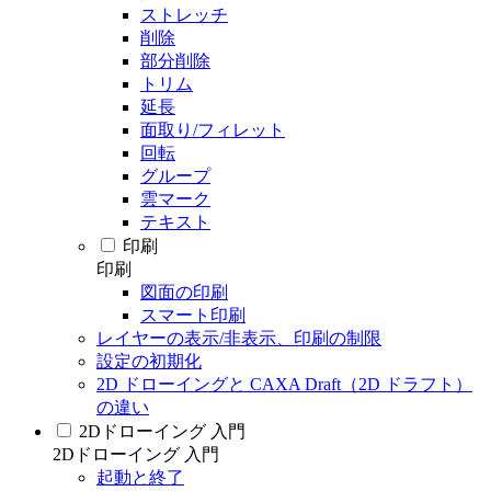
ストレッチ
削除
部分削除
トリム
延長
面取り/フィレット
回転
グループ
雲マーク
テキスト
印刷
印刷
図面の印刷
スマート印刷
レイヤーの表示/非表示、印刷の制限
設定の初期化
2D ドローイングと CAXA Draft（2D ドラフト）
の違い
2Dドローイング 入門
2Dドローイング 入門
起動と終了