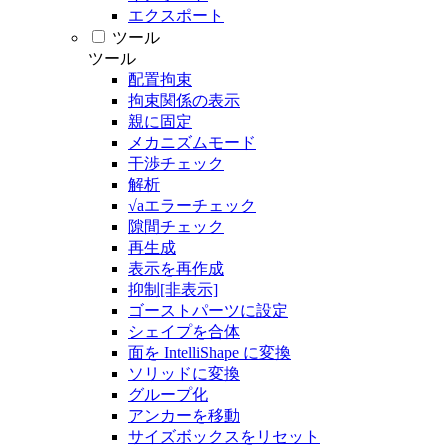
エクスポート
ツール
ツール
配置拘束
拘束関係の表示
親に固定
メカニズムモード
干渉チェック
解析
√aエラーチェック
隙間チェック
再生成
表示を再作成
抑制[非表示]
ゴーストパーツに設定
シェイプを合体
面を IntelliShape に変換
ソリッドに変換
グループ化
アンカーを移動
サイズボックスをリセット