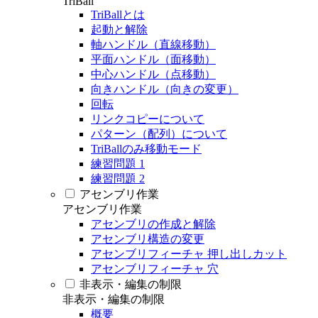
TriBall
TriBallとは
起動と解除
軸ハンドル（直線移動）
平面ハンドル（面移動）
中心ハンドル（点移動）
向きハンドル（向きの変更）
回転
リンクコピーについて
パターン（配列）について
TriBallのみ移動モード
練習問題 1
練習問題 2
アセンブリ作業
アセンブリ作業
アセンブリの作成と解除
アセンブリ構造の変更
アセンブリフィーチャ 押し出しカット
アセンブリフィーチャ 穴
非表示・編集の制限
非表示・編集の制限
概要