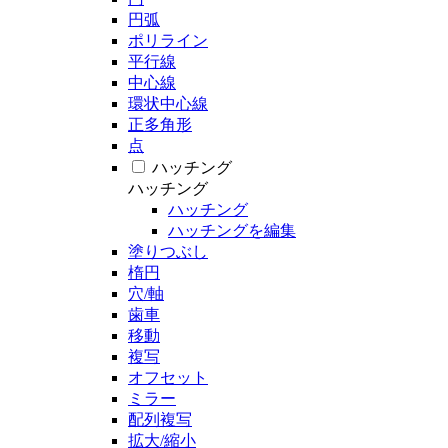
円弧
ポリライン
平行線
中心線
環状中心線
正多角形
点
ハッチング
ハッチング
ハッチング
ハッチングを編集
塗りつぶし
楕円
穴/軸
歯車
移動
複写
オフセット
ミラー
配列複写
拡大/縮小