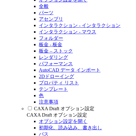
全般
パーツ
アセンブリ
インタラクション - インタラクション
インタラクション - マウス
フォルダー
板金 - 板金
板金 – ストック
レンダリング
パフォーマンス
AutoCAD データ インポート
2Dドローイング
プロパティ リスト
テンプレート
色
注意事項
CAXA Draft オプション設定
CAXA Draft オプション設定
オプション設定を開く
初期化、読み込み、書き出し
パス