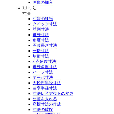
画像の挿入
寸法
寸法
寸法の種類
クイック寸法
並列寸法
連続寸法
角度寸法
円弧長さ寸法
一括寸法
放射寸法
3 点角度寸法
連続角度寸法
ハーフ寸法
テーパ寸法
大径円半径寸法
曲率半径寸法
寸法レイアウトの変更
公差を入れる
座標寸法の作成
寸法の破綻