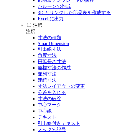
部品表テンプレートの保存
バルーンの作成
3D とリンクした部品表を作成する
Excel に出力
注釈
注釈
寸法の種類
SmartDimension
引出線寸法
角度寸法
円弧長さ寸法
座標寸法の作成
並列寸法
連続寸法
寸法レイアウトの変更
公差を入れる
寸法の破綻
中心マーク
中心線
テキスト
引出線付きテキスト
ノック穴記号