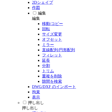
2Dシェイプ
作図
編集
編集
移動/コピー
回転
サイズ変更
オフセット
ミラー
直線配列/円形配列
フィレット
延長
分割
トリム
重複を削除
隙間を検索
DWG/DXF のインポート
拘束
表示
押し出し
押し出し