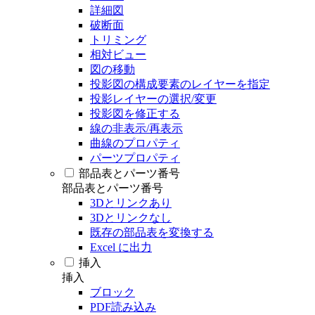
詳細図
破断面
トリミング
相対ビュー
図の移動
投影図の構成要素のレイヤーを指定
投影レイヤーの選択/変更
投影図を修正する
線の非表示/再表示
曲線のプロパティ
パーツプロパティ
部品表とパーツ番号
部品表とパーツ番号
3Dとリンクあり
3Dとリンクなし
既存の部品表を変換する
Excel に出力
挿入
挿入
ブロック
PDF読み込み