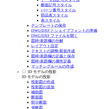
断面記号スタイル
パーツ番号スタイル
部品表スタイル
表スタイル
テンプレートの保存
DWG/DXF とシェイプフォントの準備
DWG/DXF ファイルを開く
図枠/表題欄の分解
レイアウト設定
テキストの調整/新規作成
図枠/表題欄の定義と保存
図枠/表題欄の属性定義
マッチングルールの作成
3D モデルの投影
3D モデルの投影
投影図の作成
投影図の追加
補助図
断面図
部分断面
省略図