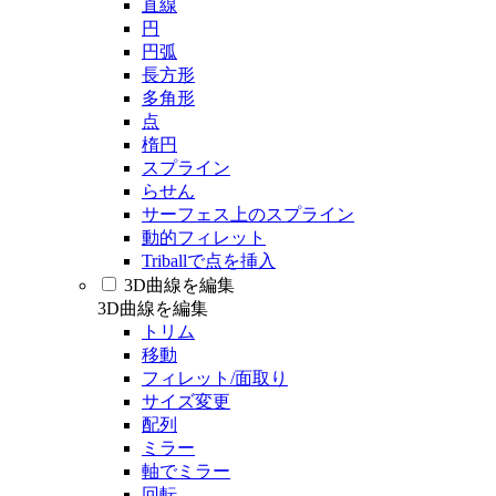
直線
円
円弧
長方形
多角形
点
楕円
スプライン
らせん
サーフェス上のスプライン
動的フィレット
Triballで点を挿入
3D曲線を編集
3D曲線を編集
トリム
移動
フィレット/面取り
サイズ変更
配列
ミラー
軸でミラー
回転