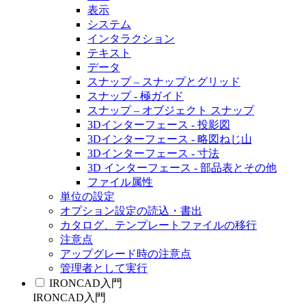
表示
システム
インタラクション
テキスト
データ
スナップ – スナップとグリッド
スナップ - 極ガイド
スナップ – オブジェクト スナップ
3Dインターフェース - 投影図
3Dインターフェース - 略図ねじ山
3Dインターフェース - 寸法
3D インターフェース - 部品表とその他
ファイル属性
単位の設定
オプション設定の読込・書出
カタログ、テンプレートファイルの移行
注意点
アップグレード時の注意点
管理者として実行
IRONCAD入門
IRONCAD入門