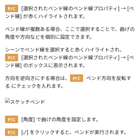
編集ハンドルでの上限/下
示設定
ストレッチ
[選択されたベンド線のベンド線プロパティ] → [ベ
設定の強化
空の表
ンド線]
が赤くハイライトされます。
DWGファイル の関連付け
削除
サーフェスの G2タイプ の
化
略図ねじ山
ベンド線が複数ある場合、ここで選択することで、曲げの
ポート
部分削除
角度や方向などを個別に設定できます。
テキスト編集の強化
配置拘束時にグローバル
シーンでベンド線を選択すると赤くハイライトされ、
トリム
系を参照
[選択されたベンド線のベンド線プロパティ] → [ベ
複数のファイルを一括で
ンド線]
のボックスに表示されます。
延長
配置拘束-フォロワー/カム
寸法の整列 機能の追加
方向を逆向きにする場合は、
ベンド方向を反転す
束の強化
面取り/フィレット
る
にチェックを入れます。
オンラインヘルプ の使用
パラメーター Excel連携時
回転
レイアウト変更
ダイアログ非表示設定
グループ
配管機能の追加
ストラクチャパーツ の ボ
[角度]
で曲げの角度を設定します。
ィ の色で投影
雲マーク
[✓]
をクリックすると、ベンドが実行されます。
TriBall [点からの距離を編
で寸法拘束を作成