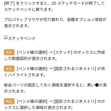
[終了] をクリックすると、2D スケッチモードが終了して
表とその他
寸法の再関連付け
アンカーを移動
座標寸法の作成
楕円
穴の注釈
スケッチベンドに戻ります。
アセンブリレベルでのミ
図面作成時のシート設定
注意事項
パーツプロパティ
図のプロパティ
加
ファイル属性
ノック穴記号 の一括作成
サイズボックスをリセット
寸法の破綻
穴/軸
公差記入枠
プロパティブラウザが切り替わり、各種オプション項目が
エッジ配列-最大距離での
3D寸法から自動作成
表示されます。
間隔 の追加
寸法に引出線を設定
注釈記号のテンプレート
パーツ/アセンブリ断面
寸法の関連付け
歯車
データム記号
パーツからドローイング
TriBall で作成した配列に
テキスト の プロパティ名 
印刷時の グレー・透明度 
成
シーンブラウザを検索
寸法の整列
移動
データムターゲット
からフィーチャを追加す
追加
定
[ベンド線の選択] → [スケッチ]
のボックスに作成
シェイプ プロパティ
複写
面の指示記号
した断面図形が表示されます。
開始位置サポートによる
印刷ツール の PDF 出力設
山機能の改善
ゼブラストライプ
オフセット
溶接記号
[ベンド線の選択] → [固定されるジオメトリ]
が赤
DWF/DWXFファイル のサ
くハイライトされます。
TriBall で作成した配列に
ート
結合点を挿入
ミラー
ハッチング
からリンクを作成する
板金パーツの固定しておく領域を選択すると、黒い●が表
タッチスクリーンジェス
COMPOSE データ変換
配列複写
穴リスト
示されます。
シェル化の際にエラー箇
に対応
ハイライト表示
[ベンド線の選択] → [固定されるジオメトリ]
のボ
拡大/縮小
デザインバリエーション
ックスに選択した領域が表示されます。
塗りつぶし/ハッチングの
ト