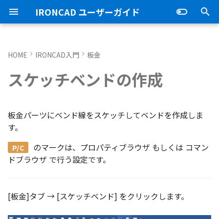
IRONCAD ユーザーガイド
検
索
HOME
IRONCAD入門
板金
IRONCAD の動作環境
IRONCADオプション設定
ユーザーインターフェースと
IRONCAD で扱う要素
TriBallとは
アセンブリの作成と解除
概要
SmartDimension
パーツ プロパティ
外部保存
2Dシェイプ
押し出し
スピン
スイープ
ロフト
エンボス
ねじ山
カタログ
インポート
配置拘束
サーフェスを作成
直線
トリム
3D曲線に寸法を指定
3D 曲線を編集
面を移動
スポイトへ抽出
配管コマンド
起動と終了
起動と終了
新規シーンを開く
モデリング機能の改善
トラブル発生時のお問い合わ
アクティベーション
アップグレード
NLMインストール
購入ライセンス
オプション設定を開く
オプション設定を開く
移動/コピー
ユーザーインターフェー
表示操作
CAXA Draft のテンプレー
投影図の作成
3Dとリンクあり
ブロック
寸法の種類
幾何公差
座標系の設定
図面の印刷
オプション設定
ユーザーインターフェー
図枠テンプレートの保存
投影図の作成
部品表テンプレートの保
寸法の種類
ポリライン
スタイルとレイヤー
カタログ
お気に入りカタログの追
寸法作成時にパーツを参
曲線に接するエッジ配列
クイックベンド の追加
SLDDRWファイル のイン
カタログに DWGファイル
3Dデータの自動バックア
トランスレーターの強化
一部がワイヤー表示にな
を
スケッチベンドの作成
各部名称
せ方法
各部名称
ついて
各部名称
化
ート
インポート
プ設定
小さなパーツが表示され
初
インストール
CAXA Draft オプション設
要素の選択方法
起動と解除
アセンブリ構造の変更
非表示
その他の測定ツール
アセンブリ プロパティ
挿入
作図
押し出しウィザード
スピンウィザード
スイープウィザード
ロフトウィザード
ラップエンボス
略図ねじ山
カタログセット
エクスポート
拘束関係の表示
スピン サーフェス
円
移動
3D曲線に拘束を設定
3D 曲線を作成
面を削除
今すぐレンダリング
配管の作成例
オプション設定
設定
パーツ 1 を作成
スケッチ機能の改善
PC移行
ライセンスの確認方法(US
NLM起動
TERMライセンス
全般
初期化、読み込み、書き
回転
シートの切り替え
投影図の追加
3Dとリンクなし
PDF読み込み
クイック寸法
面の指示記号
座標入力について
スマート印刷
シート背景の設定
図枠テンプレートのカタ
投影図の追加
バルーンの作成
SmartDimension
2点、接線、垂線
スタイルの設定
カタログセット
シーンブラウザとファイ
フィーチャからスケッチ
曲加工ストック の断面図
MP4形式でのアニメーシ
定
インターフェースのカスタマ
表示不具合の原因と対処
インターフェースのカス
テンプレートの作成手順
インターフェースのカス
化
存名の設定方法の変更
出
ストラクチャフレームの
任意の投影図の部品表作
投影図 の尺度設定
一括ですべてのファイル
エクスポート
パーツ/アセンブリが透け
期
イズ
法
イズ
イズ
ム機能の強化
存/閉じる
いる
アンインストール
カタログからのドラッグ＆ド
軸ハンドル（直線移動）
アセンブリフィーチャ 押し
抑制[非表示]
Triball 機能で寸法作成
既定のプロパティ項目の活用
編集
簡単押し出し
簡単スピン
簡単スイープ
簡単ロフト
パーツの入れ替え
親に固定
スイープ サーフェス
円弧
フィレット/面取り
交差曲線
面をマッチ
アニメーション
ユーザーインターフェース
ユーザーインターフェース
パーツ 2 を作成
ストラクチャパーツ
ライセンスの確認方法(ス
NLM再起動
パーツ
パス
サイズ変更
補助図
既存の部品表を変換する
画像の挿入
並列寸法
溶接記号
オブジェクトの選択
管理者として実行
断面図
3D とリンクした部品表を
引出線寸法
四角形・多角形
レイヤーの設定
アイテムの入れ替え
見積表 に価格列を追加
板金パーツにベンド線をスケッチしてベンドを作成しま
化
単位の設定
ロップによるモデリング
出しカット
ンドアロン)
JIS の BLANK テンプレー
成する
オブジェクトビューア/プ
フィレットのための選択
穴寸法の自動算出 の強化
寸法補助線の長さ設定
す。
不具合報告・修正プログラム
を開く
パティリストに表示
ルターの追加
ストラクチャフレームの
すべてのパーツ/アセンブ
円柱や円柱穴が丸く表示
ライセンスタイプ
平面ハンドル（面移動）
ゴーストパーツに設定
カスタムプロパティ
DWG/DXF のインポート
選択した面を押し出し
ガイドラインを使用したロフ
ProActiveBOM
メカニズムモード
ロフト サーフェス
長方形
サイズ変更
投影曲線
面をオフセット
テクスチャ
表示
図枠テンプレート
ねじ穴を作成
板金機能の改善
クライアント設定
アセンブリ
表示
オフセット
断面図
Excel に出力
連続寸法
引出線
オブジェクト スナップ機
オプション設定の読込・
部分断面
角度寸法
円
カタログの右クリックメ
スケッチベンド の設定を
のマーク
は、プロパティブラウザ もしくは コマン
設定
を自動的に外部保存する
ない
オプション設定の読込・書出
SmartSnap（スマートスナ
アセンブリフィーチャ 穴
ト
Excel に出力
ー
存
グループとして配列
Smart Dimension 投影時
ドブラウザ で行う設定です。
ップ）機能
レイヤーの定義
プロパティリストでのプ
断面図形の表示精度の向
自動整列
スタンドアロンライセン
中心ハンドル（点移動）
その他の機能
拘束
カタログの右クリックメニュ
干渉チェック
ルールド サーフェス
多角形
配列
曲線をラップ
面の半径を編集
バンプ
テンプレートの作成
3D モデルの投影
パーツ 3 を作成
CAXAドラフトの改善
アップグレード
インタラクション - イン
システム
ミラー
部分断面
角度寸法
面取り寸法
線
シート設定
図の更新
円弧長さ寸法
円弧
ティ編集
フィーチャのグループ化
TriBall で作成した配列の
ユーザーインターフェー
ス
カタログ、テンプレートファ
ー
クション
配列で作成したスケッチ
スプライン の制御点
集
表示不具合
イルの移行
IntelliShape のサイズ編集
スタイルの設定
投影オプションの追加
沿ってベンドを作成
投影図の中心基準で位置
向きハンドル（向きの変更）
表示
解析
面からサーフェスを作成
点
ミラー
アイソパラメトリック曲線
面を分割
ライトを挿入
3D モデルの投影
部品表とバルーン（パー
斜め穴を作成
2Dドローイングの改善
ライセンスの確認方法(ネ
インタラクション
直線配列/円形配列
省略図
円弧長さ寸法
穴寸法
長方形
図枠の変更
座標寸法の作成
楕円
[板金]タブ → [スケッチベンド] をクリックします。
カタログブラウザでの
パーツプロパティをボデ
新
モバイルライセンス
ツ番号）
トワーク)
インタラクション - マウス
ポリライン の半径の編集
Ctrl+C/Ctrl+V のサポート
反映させる
メカニズムモード中のパ
トグルハンドルが表示さ
注意点
カーネルの切り替え
テンプレートの保存
パラメータ化による寸法
スケッチベンド にハンド
回転
√aエラーチェック
メッシュサーフェス
楕円
軸でミラー
ブリッジ曲線
カメラ
部品表とパーツ番号
フィーチャを編集
システム
テキスト
フィレット
詳細図
一括寸法
データム記号
円
破断面
並列寸法
スプライン