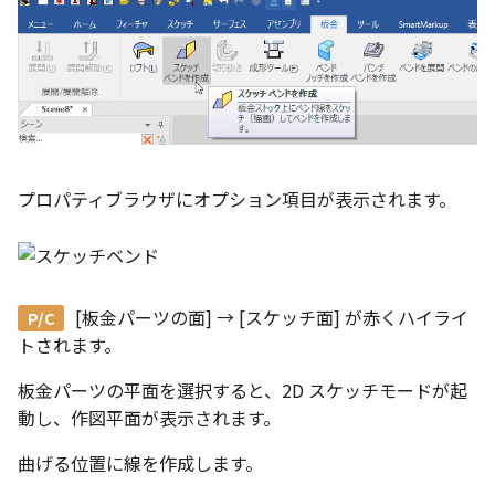
選択
い、単位設定画面の表示
の強化
を追加
図枠と表題欄の置き換え
ネットワークライセンス
注釈
フォルダー
長方形 の作図方法の追加
かしい
Smart Dimension で Ctrl
関連付けされたボディの
アップグレード時の注意点
ストラクチャパーツについて
DWG/DXF とシェイプフ
リンクコピーについて
隙間チェック
面間フィレット
スプライン
回転
挿入
六角穴付ボルトをインポート
その他
データ
延長
破断面
放射寸法
ノック穴記号
円弧
補助図
連続寸法
雲マーク
ーを押した際のアンカー
ォルトファイル名の改善
属性情報の一括設定 での
トの準備
DWG/DXFのインポートの
エッジ端に関連付けられ
投影図ごとのラベル表示
評価版 アクティベーション
スケッチ
板金 - 板金
ハッチング の強化
示改善
索機能
その他の表示不具合
化
ないベンドのサポート
管理者として実行
アクティブに設定
パターン（配列）について
再生成
凝固
らせん
寸法
アセンブリ
スナップ – スナップとグ
分割
トリミング
3 点角度寸法
図面注記
ポリライン
詳細図
寸法レイアウトの変更
回転
DWG/DXF ファイルを開く
穴リスト の表示内容の強
ライセンス形態
シートの選択
板金 – ストック
ド
ブロックのカウント機能
エクスポートオプション
CAXA 部品表の順番が変わ
板金パーツ変換時のプロ
内部リンク
加
TriBallのみ移動モード
表示を再作成
縫合
サーフェス上のスプライン
製図記号
投影図・アイソメ図を作成
トリム
相対ビュー
連続角度寸法
平行線
カスタム詳細図
公差を入れる
拡大/縮小
フォルト設定の追加
てしまう
ィ情報
図枠/表題欄の分解
追加した投影図の尺度
図面の印刷
レンダリング
スナップ - 極ガイド
要素の置き換え
ブロック関連のコマンド
練習問題 1
抑制[非表示]
パッチ
動的フィレット
作図
重複を削除
図の移動
ハーフ寸法
中心線
全体図
寸法の破綻
オフセット
プロパティブラウザにオプション項目が表示されます。
アセンブリレベルでの [ア
CAXA 投影が遅い場合
ストックテーブルのソート
レイアウト設定
化
部品表の編集機能の強化
DWG/DXF形式にエクスポー
パフォーマンス
スナップ – オブジェクト 
ティブに設定]
フィルタリング
ト
ナップ
練習問題 2
ゴーストパーツに設定
Triballで点を挿入
印刷
隙間を検索
投影図の構成要素のレイ
テーパ寸法
環状中心線
図のトリミング
中心マーク
ミラー
Windows のシステムの確
テキストの調整/新規作成
表題欄情報のインポート/
寸法を一時的に非表示に
AutoCAD データ インポ
を指定
中心線と形状の異なる断
とトラブル問診票の記入
展開パーツ の曲げ部設定
クスポート
スタイルとレイヤー
3Dインターフェース - 投
シェイプを合体
レイヤーの表示/非表示、印
大径円半径寸法
正多角形
省略図
中心線
延長
[板金パーツの面] → [スケッチ面]
が赤くハイライ
形を使用したロフトの改
図枠/表題欄の定義と保存
プロパティ情報とハッチ
刷の制限
2Dドローイング
投影レイヤーの選択/変更
トされます。
留め継ぎを追加 の正確性
一括寸法 の追加
の関連付け
カタログ
3Dインターフェース - 略
面を IntelliShape に変換
曲率半径寸法
点
編集
テキスト
分割/トリム
干渉チェックでの直接編
強化
じ山
図枠/表題欄の属性定義
設定の初期化
プロパティ リスト
投影図を修正する
板金パーツの平面を選択すると、2D スケッチモードが起
除外設定の追加
座標寸法 の関連付け
ラベルの位置をリセット
2D ドローイングと CAXA
ソリッドに変換
寸法レイアウトの変更
ハッチング
更新
引出線付きテキスト
フィレット/面取り
動し、作図平面が表示されます。
Draft（2D ドラフト）の違い
3Dインターフェース - 寸
マッチングルールの作成
2D ドローイングと CAXA
テンプレート
線の非表示/再表示
パーツの [ベンド/ツイスト
曲げる位置に線を作成します。
寸法許容差 の位置設定
アイテム番号のアルファ
Draft（2D ドラフト）の違い
グループ化
公差を入れる
塗りつぶし
レンダリング、シェーデ
ノック穴記号
グループ化/シェイプを結
機能の追加
ト表示
3D インターフェース - 部
色
曲線のプロパティ
グ