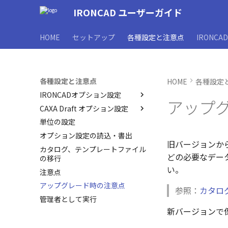
IRONCAD ユーザーガイド
HOME
セットアップ
各種設定と注意点
IRONCA
各種設定と注意点
HOME
各種設定
IRONCADオプション設定
アップ
CAXA Draft オプション設定
オプション設定を開く
単位の設定
全般
オプション設定を開く
オプション設定の読込・書出
パーツ
初期化、読み込み、書き出し
旧バージョンから
カタログ、テンプレートファイル
アセンブリ
パス
どの必要なデータを
の移行
インタラクション - インタラク
表示
い。
注意点
ション
システム
アップグレード時の注意点
インタラクション - マウス
参照：
カタロ
インタラクション
管理者として実行
フォルダー
テキスト
新バージョンで保
板金 - 板金
データ
板金 – ストック