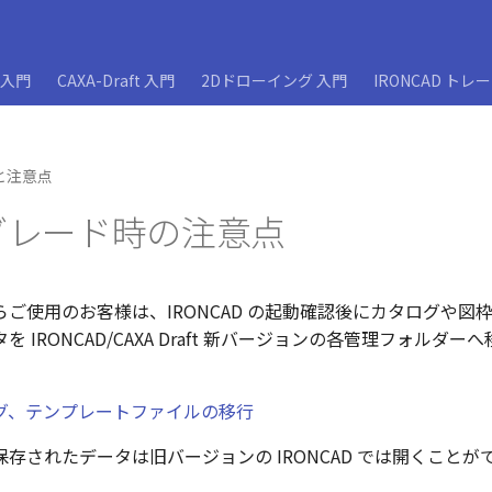
D入門
CAXA-Draft 入門
2Dドローイング 入門
IRONCAD トレ
と注意点
グレード時の注意点
ご使用のお客様は、IRONCAD の起動確認後にカタログや図
 IRONCAD/CAXA Draft 新バージョンの各管理フォルダ
グ、テンプレートファイルの移行
存されたデータは旧バージョンの IRONCAD では開くことが