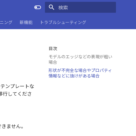
検索を初期化
ーニング
新機能
トラブルシューティング
目次
モデルのエッジなどの表現が粗い
場合
形状が不完全な場合やプロパティ
情報などに抜けがある場合
枠テンプレートな
ーへ移行してくださ
できません。