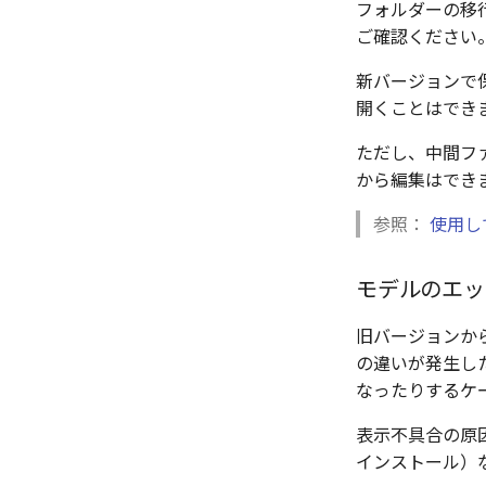
スナップ – スナップとグリッド
フォルダーの移
レンダリング
ご確認ください
スナップ - 極ガイド
パフォーマンス
スナップ – オブジェクト スナ
新バージョンで
AutoCAD データ インポート
ップ
開くことはでき
2Dドローイング
3Dインターフェース - 投影図
プロパティ リスト
3Dインターフェース - 略図ねじ
ただし、中間ファ
山
テンプレート
から編集はでき
3Dインターフェース - 寸法
色
3D インターフェース - 部品表
参照：
使用し
注意事項
とその他
ファイル属性
モデルのエッ
旧バージョンか
の違いが発生し
なったりするケ
表示不具合の原
インストール）