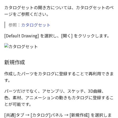
表とその他
寸法の再関連付け
板金パーツを作成
ブール演算
穴の注釈
アンカーを移動
座標寸法の作成
楕円
カタログセットの開き方については、カタログセットのペ
アセンブリレベルでのミ
図面作成時のシート設定
図のプロパティ
注意事項
パーツプロパティ
ージをご参照ください。
加
ファイル属性
ノック穴記号 の一括作成
ソリッドパーツから板金
パーツをシェル化
公差記入枠
サイズボックスをリセッ
寸法の破綻
穴/軸
エッジ配列-最大距離での
参照：
カタログセット
ツを作成
3D寸法から自動作成
間隔 の追加
寸法に引出線を設定
注釈記号のテンプレート
面を勾配
データム記号
パーツ/アセンブリ断面
寸法の関連付け
歯車
[Default Drawing] を選択し、[開く] をクリックします。
見積表
パーツからドローイングを作
TriBall で作成した配列に
テキスト の プロパティ名 
印刷時の グレー・透明度 
成
パーツを分割する
データムターゲット
シーンブラウザを検索
寸法の整列
移動
からフィーチャを追加す
追加
定
トリム
面の指示記号
シェイプ プロパティ
複写
新規作成
開始位置サポートによる
印刷ツール の PDF 出力設
山機能の改善
エンボス
溶接記号
ゼブラストライプ
オフセット
作成したパーツをカタログに登録することで再利用できま
DWF/DWXFファイル のサ
す。
TriBall で作成した配列に
ート
ねじ山
ハッチング
結合点を挿入
ミラー
からリンクを作成する
パーツだけでなく、アセンブリ、スケッチ、3D曲線、
タッチスクリーンジェス
カタログ
穴リスト
COMPOSE データ変換
配列複写
色、素材、アニメーションの動きもカタログに登録するこ
シェル化の際にエラー箇
に対応
とが可能です。
ハイライト表示
インポート/エクスポート
デザインバリエーションリス
拡大/縮小
[共通]タブ → [カタログ]パネル → [新規作成] を選択しま
塗りつぶし/ハッチングの
ト