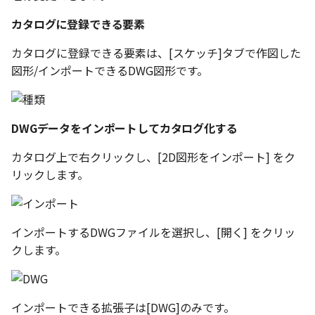
環状配列の中心線
テキスト
設計モードの切り替え
カタログに登録できる要素
材料のみをカタログに登
自動穴リスト のカウント
る
カタログに登録できる要素は、[スケッチ]タブで作図した
の改善
表示
図形/インポートできるDWG図形です。
ミラーパーツ/アセンブリ
同心円の重なり合う中心
パラメーターテーブル
オプション強化
削除
配管
DWGデータをインポートしてカタログ化する
TriBall で作成した配列の
投影図の中心基準で位置
タログ登録をサポート
カタログ上で右クリックし、[2D図形をインポート] をク
新
リックします。
配列された抑制フィーチ
延長
インポートするDWGファイルを選択し、[開く] をクリッ
アセンブリのサイズボッ
クします。
機能の強化
アセンブリフィーチャ の
インポートできる拡張子は[DWG]のみです。
マンド追加