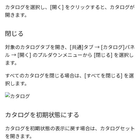
選択
い、単位設定画面の表示
の強化
を追加
図枠と表題欄の置き換え
ネットワークライセンス
てカタログ化する
フォルダー
溶接記号スタイル
長方形 の作図方法の追加
カタログを選択し、[開く] をクリックすると、カタログが
かしい
Smart Dimension で Ctrl
関連付けされたボディの
アップグレード時の注意点
ストラクチャパーツにつ
DWG/DXF とシェイプフ
非表示・編集の制限
挿入
補助図
連続寸法
雲マーク
六角穴付ボルトをインポート
その他
データ
リンクコピーについて
隙間チェック
面間フィレット
スプライン
回転
留め継ぎを追加
破断面
放射寸法
ノック穴記号
円弧
開きます。
ーを押した際のアンカー
ォルトファイル名の改善
属性情報の一括設定 での
トの準備
DWG/DXFのインポートの
エッジ端に関連付けられ
投影図ごとのラベル表示
評価版 アクティベーション
登録したアイテムを編集
板金 - 板金
データム記号スタイル
ハッチング の強化
示改善
索機能
その他の表示不具合
化
ないベンドのサポート
管理者として実行
アクティブに設定
測定ツール
寸法
詳細図
寸法レイアウトの変更
回転
アセンブリ
スナップ – スナップとグ
パターン（配列）につい
再生成
凝固
らせん
閉じた角を追加
トリミング
3 点角度寸法
図面注記
ポリライン
DWG/DXF ファイルを開く
穴リスト の表示内容の強
ライセンス形態
保存
閉じる
板金 – ストック
ド
切断線（断面記号）スタ
ブロックのカウント機能
エクスポートオプション
CAXA 部品表の順番が変わ
板金パーツ変換時のプロ
内部リンク
加
プロパティ
製図記号
カスタム詳細図
公差を入れる
拡大/縮小
投影図・アイソメ図を作成
TriBallのみ移動モード
表示を再作成
縫合
サーフェス上のスプライ
ベンドノッチを作成
相対ビュー
連続角度寸法
平行線
対象のカタログタブを開き、[共通]タブ → [カタログ]パネ
フォルト設定の追加
てしまう
ィ情報
図枠/表題欄の分解
追加した投影図の尺度
既定の保存フォルダーの確
レンダリング
スナップ - 極ガイド
バルーン（パーツ番号）
ル → [開く] のプルダウンメニューから [閉じる] を選択し
認方法
要素の置き換え
イル
ブロック関連のコマンド
外部保存・挿入
作図
全体図
寸法の破綻
オフセット
練習問題 1
抑制[非表示]
パッチ
動的フィレット
パンチベンドを作成
図の移動
ハーフ寸法
中心線
アセンブリレベルでの [ア
CAXA 投影が遅い場合
ます。
ストックテーブルのソート
レイアウト設定
化
部品表の編集機能の強化
パフォーマンス
スナップ – オブジェクト 
ティブに設定]
フィルタリング
ナップ
部品表スタイル
2D スケッチ
印刷
図のトリミング
中心マーク
ミラー
練習問題 2
ゴーストパーツに設定
Triballで点を挿入
ベンドを展開/ベンドの展
投影図の構成要素のレイ
テーパ寸法
環状中心線
すべてのカタログを閉じる場合は、[すべてを閉じる] を選
Windows のシステムの確
テキストの調整/新規作成
表題欄情報のインポート/
寸法を一時的に非表示に
AutoCAD データ インポ
解除
を指定
択します。
中心線と形状の異なる断
とトラブル問診票の記入
展開パーツ の曲げ部設定
クスポート
3Dインターフェース - 投
表スタイル
押し出し
レイヤーの表示/非表示、印
省略図
中心線
延長
シェイプを合体
大径円半径寸法
正多角形
形を使用したロフトの改
図枠/表題欄の定義と保存
プロパティ情報とハッチ
刷の制限
2Dドローイング
クイックベンド
投影レイヤーの選択/変更
留め継ぎを追加 の正確性
一括寸法 の追加
の関連付け
3Dインターフェース - 略
ベンド線スタイル
スピン
編集
テキスト
分割/トリム
面を IntelliShape に変換
曲率半径寸法
点
干渉チェックでの直接編
強化
じ山
図枠/表題欄の属性定義
設定の初期化
プロパティ リスト
コーナーブレーク
投影図を修正する
カタログを初期状態にする
除外設定の追加
座標寸法 の関連付け
ラベルの位置をリセット
スイープ
更新
引出線付きテキスト
フィレット/面取り
ソリッドに変換
寸法レイアウトの変更
ハッチング
3Dインターフェース - 寸
マッチングルールの作成
2D ドローイングと CAXA
テンプレート
ソリッド/サーフェス展開
線の非表示/再表示
カタログを初期状態の表示に戻す場合は、カタログセット
パーツの [ベンド/ツイスト
寸法許容差 の位置設定
アイテム番号のアルファ
Draft（2D ドラフト）の違い
ーツを作成
ロフト
レンダリング、シェーディン
ノック穴記号
グループ化/シェイプを結合
グループ化
公差を入れる
塗りつぶし
を開きます。
機能の追加
ト表示
3D インターフェース - 部
グ
色
曲線のプロパティ