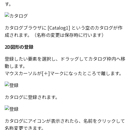
編集ハンドルでの上限/下
す。
示設定
ツール
ストレッチ
設定の強化
空の表
DWGファイル の関連付け
サーフェス
削除
サーフェスの G2タイプ の
化
略図ねじ山
カタログブラウザに [Catalog1] という空のカタログが作
ポート
3D曲線
部分削除
成されます。（名称の変更は保存時に行います）
テキスト編集の強化
配置拘束時にグローバル
2D図形の登録
3D曲線を編集
トリム
系を参照
複数のファイルを一括で
登録したい要素を選択し、ドラッグしてカタログ枠内へ移
3D曲線の拘束
延長
動します。
配置拘束-フォロワー/カム
寸法の整列 機能の追加
マウスカーソルが[＋]マークになったところで離します。
束の強化
オブジェクトから3D曲線
面取り/フィレット
オンラインヘルプ の使用
を作成
パラメーター Excel連携時
回転
レイアウト変更
ダイアログ非表示設定
カタログに登録されます。
面の直接編集
グループ
配管機能の追加
ストラクチャパーツ の ボ
板金
ィ の色で投影
雲マーク
カタログにアイコンが表示されたら、名前をクリックして
TriBall [点からの距離を編
SmartPaint
名称変更できます。
で寸法拘束を作成