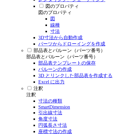
図のプロパティ
図のプロパティ
図
線種
寸法
3D寸法から自動作成
パーツからドローイングを作成
部品表とバルーン（パーツ番号）
部品表とバルーン（パーツ番号）
部品表テンプレートの保存
バルーンの作成
3D とリンクした部品表を作成する
Excel に出力
注釈
注釈
寸法の種類
SmartDimension
引出線寸法
角度寸法
円弧長さ寸法
座標寸法の作成