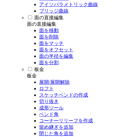
アイソパラメトリック曲線
ブリッジ曲線
面の直接編集
面の直接編集
面を移動
面を削除
面をマッチ
面をオフセット
面の半径を編集
面を分割
板金
板金
展開/展開解除
ロフト
スケッチベンドの作成
切り抜き
成形ツール
ベンド角
コーナーリリーフを作成
留め継ぎを追加
閉じた角を追加