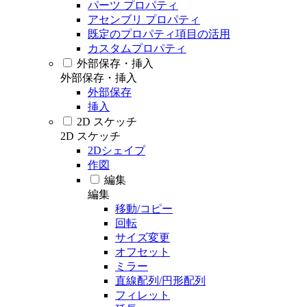
パーツ プロパティ
アセンブリ プロパティ
既定のプロパティ項目の活用
カスタムプロパティ
外部保存・挿入
外部保存・挿入
外部保存
挿入
2D スケッチ
2D スケッチ
2Dシェイプ
作図
編集
編集
移動/コピー
回転
サイズ変更
オフセット
ミラー
直線配列/円形配列
フィレット