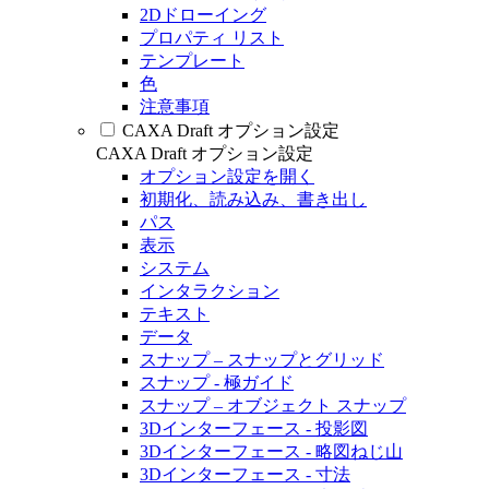
2Dドローイング
プロパティ リスト
テンプレート
色
注意事項
CAXA Draft オプション設定
CAXA Draft オプション設定
オプション設定を開く
初期化、読み込み、書き出し
パス
表示
システム
インタラクション
テキスト
データ
スナップ – スナップとグリッド
スナップ - 極ガイド
スナップ – オブジェクト スナップ
3Dインターフェース - 投影図
3Dインターフェース - 略図ねじ山
3Dインターフェース - 寸法