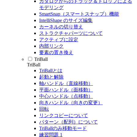
カタログからのドラッグ＆ドロップによる
モデリング
SmartSnap（スマートスナップ）機能
IntelliShape のサイズ編集
カーネルの切り替え
ストラクチャパーツについて
アクティブに設定
内部リンク
要素の置き換え
TriBall
TriBall
TriBallとは
起動と解除
軸ハンドル（直線移動）
平面ハンドル（面移動）
中心ハンドル（点移動）
向きハンドル（向きの変更）
回転
リンクコピーについて
パターン（配列）について
TriBallのみ移動モード
練習問題 1