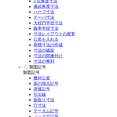
3 点角度寸法
連続角度寸法
ハーフ寸法
テーパ寸法
大径円半径寸法
曲率半径寸法
寸法レイアウトの変更
公差を入れる
座標寸法の作成
寸法の破綻
寸法の関連付け
寸法の整列
製図記号
製図記号
幾何公差
面の指示記号
溶接記号
引出線
面取り寸法
穴寸法
データム記号
ノック穴記号