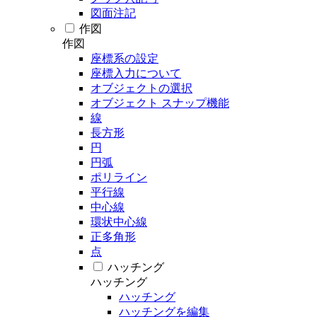
図面注記
作図
作図
座標系の設定
座標入力について
オブジェクトの選択
オブジェクト スナップ機能
線
長方形
円
円弧
ポリライン
平行線
中心線
環状中心線
正多角形
点
ハッチング
ハッチング
ハッチング
ハッチングを編集