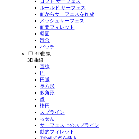
ロフト サーフェス
ルールド サーフェス
面からサーフェスを作成
メッシュサーフェス
面間フィレット
凝固
縫合
パッチ
3D曲線
3D曲線
直線
円
円弧
長方形
多角形
点
楕円
スプライン
らせん
サーフェス上のスプライン
動的フィレット
Triballで点を挿入