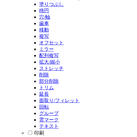
塗りつぶし
楕円
穴/軸
歯車
移動
複写
オフセット
ミラー
配列複写
拡大/縮小
ストレッチ
削除
部分削除
トリム
延長
面取り/フィレット
回転
グループ
雲マーク
テキスト
印刷