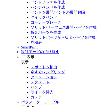
ベンドノッチを作成
パンチベンドを作成
ベンドを展開/ベンドの展開解除
クイックベンド
コーナーブレーク
ソリッド/サーフェス展開パーツを作成
板金パーツを作成
ソリッドパーツから板金パーツを作成
見積表
SmartPaint
設計モードの切り替え
表示
表示
スポイトへ抽出
今すぐレンダリング
アニメーション
テクスチャ
バンプ
ライトを挿入
カメラ
パラメーターテーブル