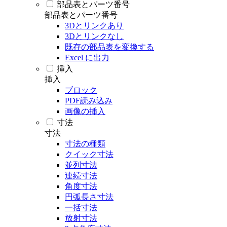
部品表とパーツ番号
部品表とパーツ番号
3Dとリンクあり
3Dとリンクなし
既存の部品表を変換する
Excel に出力
挿入
挿入
ブロック
PDF読み込み
画像の挿入
寸法
寸法
寸法の種類
クイック寸法
並列寸法
連続寸法
角度寸法
円弧長さ寸法
一括寸法
放射寸法