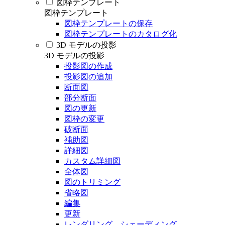
図枠テンプレート
図枠テンプレート
図枠テンプレートの保存
図枠テンプレートのカタログ化
3D モデルの投影
3D モデルの投影
投影図の作成
投影図の追加
断面図
部分断面
図の更新
図枠の変更
破断面
補助図
詳細図
カスタム詳細図
全体図
図のトリミング
省略図
編集
更新
レンダリング、シェーディング