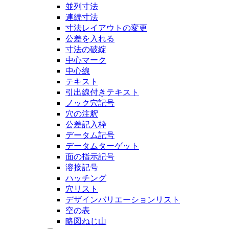
並列寸法
連続寸法
寸法レイアウトの変更
公差を入れる
寸法の破綻
中心マーク
中心線
テキスト
引出線付きテキスト
ノック穴記号
穴の注釈
公差記入枠
データム記号
データムターゲット
面の指示記号
溶接記号
ハッチング
穴リスト
デザインバリエーションリスト
空の表
略図ねじ山