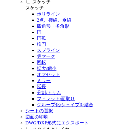
スケッチ
スケッチ
ポリライン
2点、接線、垂線
四角形・多角形
円
円弧
楕円
スプライン
雲マーク
回転
拡大/縮小
オフセット
ミラー
延長
分割/トリム
フィレット/面取り
グループ化/シェイプを結合
シートの選択
図面の印刷
DWG/DXF形式にエクスポート