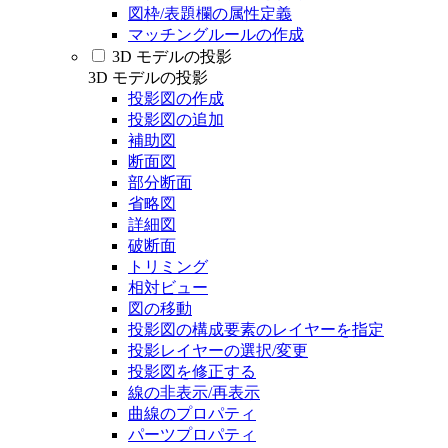
図枠/表題欄の属性定義
マッチングルールの作成
3D モデルの投影
3D モデルの投影
投影図の作成
投影図の追加
補助図
断面図
部分断面
省略図
詳細図
破断面
トリミング
相対ビュー
図の移動
投影図の構成要素のレイヤーを指定
投影レイヤーの選択/変更
投影図を修正する
線の非表示/再表示
曲線のプロパティ
パーツプロパティ