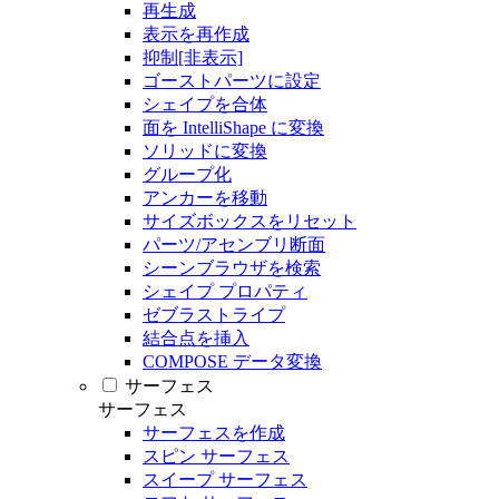
再生成
表示を再作成
抑制[非表示]
ゴーストパーツに設定
シェイプを合体
面を IntelliShape に変換
ソリッドに変換
グループ化
アンカーを移動
サイズボックスをリセット
パーツ/アセンブリ断面
シーンブラウザを検索
シェイプ プロパティ
ゼブラストライプ
結合点を挿入
COMPOSE データ変換
サーフェス
サーフェス
サーフェスを作成
スピン サーフェス
スイープ サーフェス