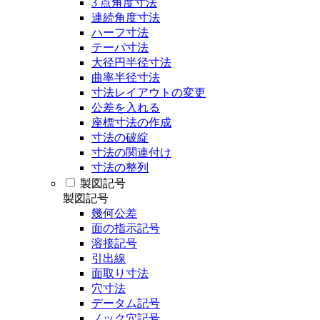
3 点角度寸法
連続角度寸法
ハーフ寸法
テーパ寸法
大径円半径寸法
曲率半径寸法
寸法レイアウトの変更
公差を入れる
座標寸法の作成
寸法の破綻
寸法の関連付け
寸法の整列
製図記号
製図記号
幾何公差
面の指示記号
溶接記号
引出線
面取り寸法
穴寸法
データム記号
ノック穴記号