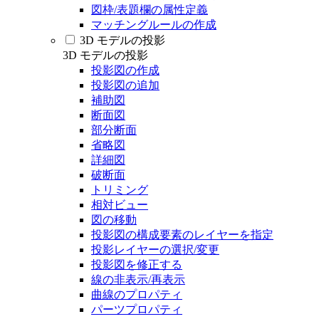
図枠/表題欄の属性定義
マッチングルールの作成
3D モデルの投影
3D モデルの投影
投影図の作成
投影図の追加
補助図
断面図
部分断面
省略図
詳細図
破断面
トリミング
相対ビュー
図の移動
投影図の構成要素のレイヤーを指定
投影レイヤーの選択/変更
投影図を修正する
線の非表示/再表示
曲線のプロパティ
パーツプロパティ