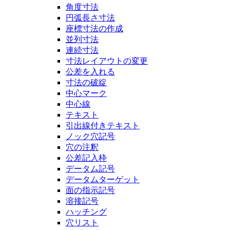
角度寸法
円弧長さ寸法
座標寸法の作成
並列寸法
連続寸法
寸法レイアウトの変更
公差を入れる
寸法の破綻
中心マーク
中心線
テキスト
引出線付きテキスト
ノック穴記号
穴の注釈
公差記入枠
データム記号
データムターゲット
面の指示記号
溶接記号
ハッチング
穴リスト