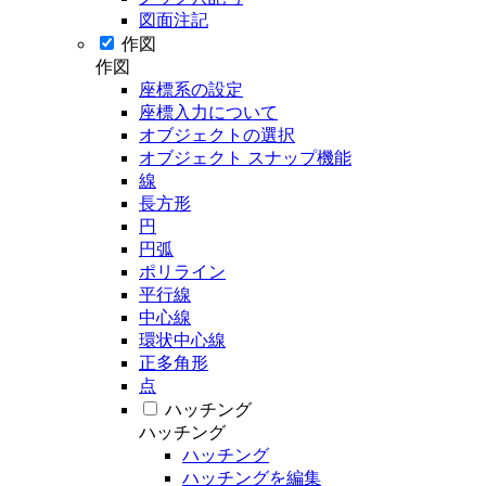
図面注記
作図
作図
座標系の設定
座標入力について
オブジェクトの選択
オブジェクト スナップ機能
線
長方形
円
円弧
ポリライン
平行線
中心線
環状中心線
正多角形
点
ハッチング
ハッチング
ハッチング
ハッチングを編集