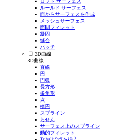
ロフト サーフェス
ルールド サーフェス
面からサーフェスを作成
メッシュサーフェス
面間フィレット
凝固
縫合
パッチ
3D曲線
3D曲線
直線
円
円弧
長方形
多角形
点
楕円
スプライン
らせん
サーフェス上のスプライン
動的フィレット
Triballで点を挿入