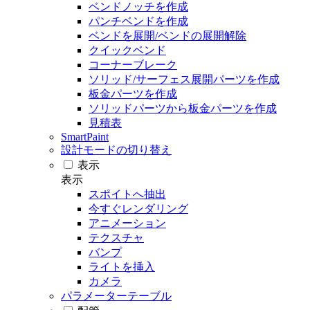
ベンドノッチを作成
パンチベンドを作成
ベンドを展開/ベンドの展開解除
クイックベンド
コーナーブレーク
ソリッド/サーフェス展開パーツを作成
板金パーツを作成
ソリッドパーツから板金パーツを作成
見積表
SmartPaint
設計モードの切り替え
表示
表示
スポイトへ抽出
今すぐレンダリング
アニメーション
テクスチャ
バンプ
ライトを挿入
カメラ
パラメーターテーブル