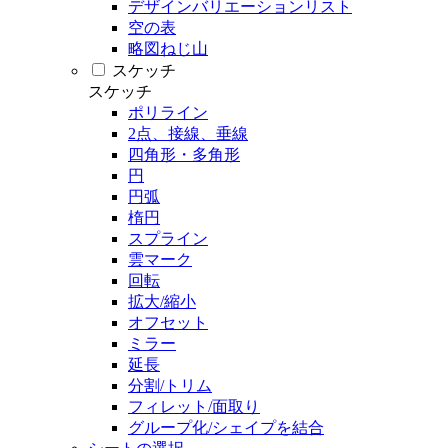
デザインバリエーションリスト
空の表
略図ねじ山
スケッチ
スケッチ
ポリライン
2点、接線、垂線
四角形・多角形
円
円弧
楕円
スプライン
雲マーク
回転
拡大/縮小
オフセット
ミラー
延長
分割/トリム
フィレット/面取り
グループ化/シェイプを結合