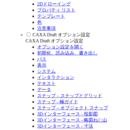
2Dドローイング
プロパティ リスト
テンプレート
色
注意事項
CAXA Draft オプション設定
CAXA Draft オプション設定
オプション設定を開く
初期化、読み込み、書き出し
パス
表示
システム
インタラクション
テキスト
データ
スナップ – スナップとグリッド
スナップ - 極ガイド
スナップ – オブジェクト スナップ
3Dインターフェース - 投影図
3Dインターフェース - 略図ねじ山
3Dインターフェース - 寸法