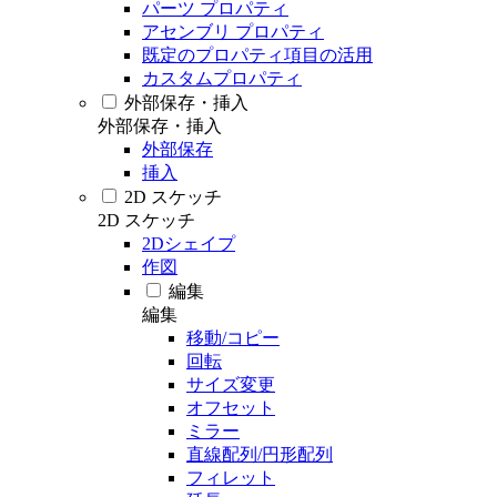
パーツ プロパティ
アセンブリ プロパティ
既定のプロパティ項目の活用
カスタムプロパティ
外部保存・挿入
外部保存・挿入
外部保存
挿入
2D スケッチ
2D スケッチ
2Dシェイプ
作図
編集
編集
移動/コピー
回転
サイズ変更
オフセット
ミラー
直線配列/円形配列
フィレット