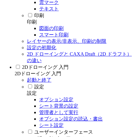
雲マーク
テキスト
印刷
印刷
図面の印刷
スマート印刷
レイヤーの表示/非表示、印刷の制限
設定の初期化
2D ドローイングと CAXA Draft（2D ドラフト）
の違い
2Dドローイング 入門
2Dドローイング 入門
起動と終了
設定
設定
オプション設定
シート背景の設定
管理者として実行
オプション設定の読込・書出
シート設定
ユーザーインターフェース