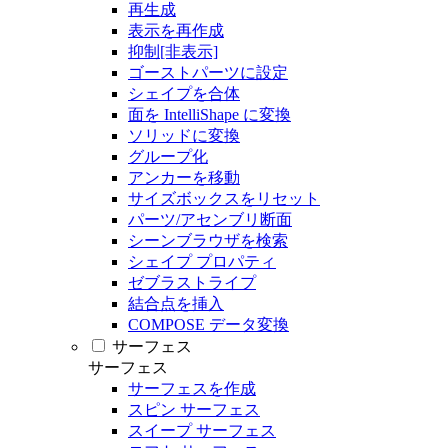
再生成
表示を再作成
抑制[非表示]
ゴーストパーツに設定
シェイプを合体
面を IntelliShape に変換
ソリッドに変換
グループ化
アンカーを移動
サイズボックスをリセット
パーツ/アセンブリ断面
シーンブラウザを検索
シェイプ プロパティ
ゼブラストライプ
結合点を挿入
COMPOSE データ変換
サーフェス
サーフェス
サーフェスを作成
スピン サーフェス
スイープ サーフェス