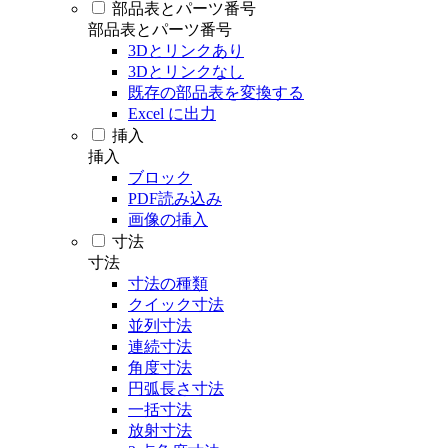
部品表とパーツ番号
部品表とパーツ番号
3Dとリンクあり
3Dとリンクなし
既存の部品表を変換する
Excel に出力
挿入
挿入
ブロック
PDF読み込み
画像の挿入
寸法
寸法
寸法の種類
クイック寸法
並列寸法
連続寸法
角度寸法
円弧長さ寸法
一括寸法
放射寸法