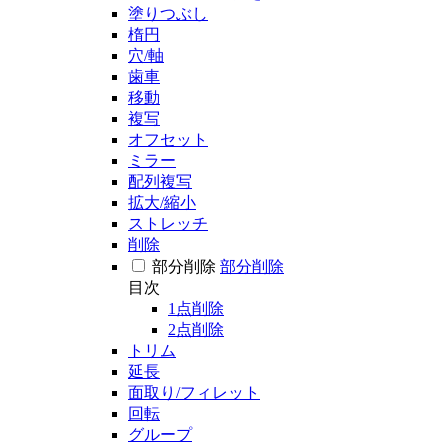
塗りつぶし
楕円
穴/軸
歯車
移動
複写
オフセット
ミラー
配列複写
拡大/縮小
ストレッチ
削除
部分削除
部分削除
目次
1点削除
2点削除
トリム
延長
面取り/フィレット
回転
グループ