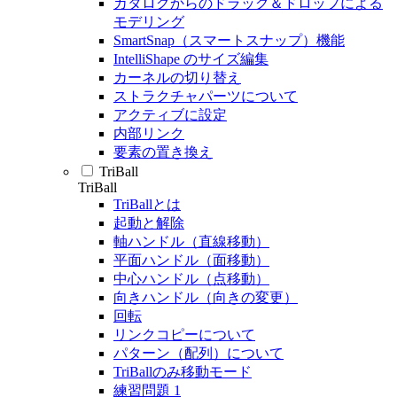
カタログからのドラッグ＆ドロップによる
モデリング
SmartSnap（スマートスナップ）機能
IntelliShape のサイズ編集
カーネルの切り替え
ストラクチャパーツについて
アクティブに設定
内部リンク
要素の置き換え
TriBall
TriBall
TriBallとは
起動と解除
軸ハンドル（直線移動）
平面ハンドル（面移動）
中心ハンドル（点移動）
向きハンドル（向きの変更）
回転
リンクコピーについて
パターン（配列）について
TriBallのみ移動モード
練習問題 1