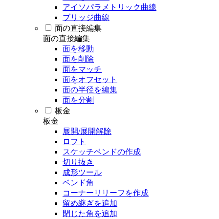
アイソパラメトリック曲線
ブリッジ曲線
面の直接編集
面の直接編集
面を移動
面を削除
面をマッチ
面をオフセット
面の半径を編集
面を分割
板金
板金
展開/展開解除
ロフト
スケッチベンドの作成
切り抜き
成形ツール
ベンド角
コーナーリリーフを作成
留め継ぎを追加
閉じた角を追加