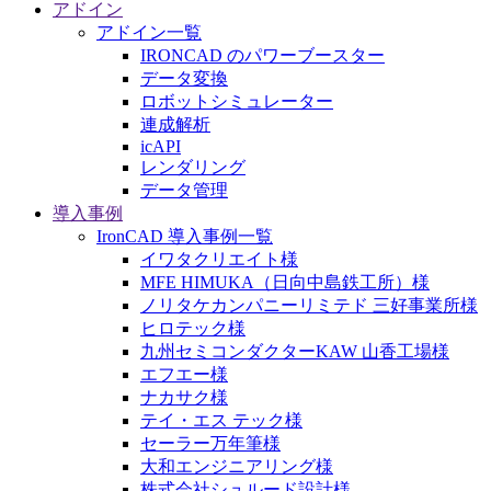
アドイン
アドイン一覧
IRONCAD のパワーブースター
データ変換
ロボットシミュレーター
連成解析
icAPI
レンダリング
データ管理
導入事例
IronCAD 導入事例一覧
イワタクリエイト様
MFE HIMUKA（日向中島鉄工所）様
ノリタケカンパニーリミテド 三好事業所様
ヒロテック様
九州セミコンダクターKAW 山香工場様
エフエー様
ナカサク様
テイ・エス テック様
セーラー万年筆様
大和エンジニアリング様
株式会社シュルード設計様