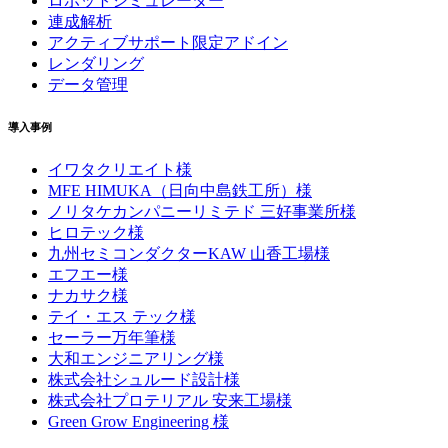
ロボットシミュレーター
連成解析
アクティブサポート限定アドイン
レンダリング
データ管理
導入事例
イワタクリエイト様
MFE HIMUKA（日向中島鉄工所）様
ノリタケカンパニーリミテド 三好事業所様
ヒロテック様
九州セミコンダクターKAW 山香工場様
エフエー様
ナカサク様
テイ・エス テック様
セーラー万年筆様
大和エンジニアリング様
株式会社シュルード設計様
株式会社プロテリアル 安来工場様
Green Grow Engineering 様