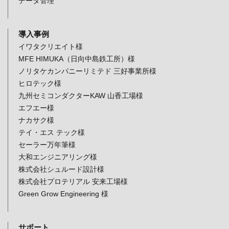
データ管理
導入事例
イワタクリエイト様
MFE HIMUKA（日向中島鉄工所）様
ノリタケカンパニーリミテド 三好事業所様
ヒロテック様
九州セミコンダクターKAW 山香工場様
エフエー様
ナカサク様
テイ・エス テック様
セーラー万年筆様
大和エンジニアリング様
株式会社シュルード設計様
株式会社プロテリアル 安来工場様
Green Grow Engineering 様
サポート