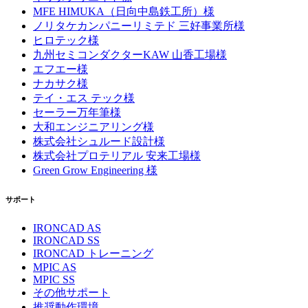
MFE HIMUKA（日向中島鉄工所）様
ノリタケカンパニーリミテド 三好事業所様
ヒロテック様
九州セミコンダクターKAW 山香工場様
エフエー様
ナカサク様
テイ・エス テック様
セーラー万年筆様
大和エンジニアリング様
株式会社シュルード設計様
株式会社プロテリアル 安来工場様
Green Grow Engineering 様
サポート
IRONCAD AS
IRONCAD SS
IRONCAD トレーニング
MPIC AS
MPIC SS
その他サポート
推奨動作環境