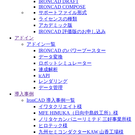
IRONCAD DRAFT
IRONCAD COMPOSE
サポートファイル形式
ライセンスの種類
アカデミック版
IRONCAD 評価版のお申し込み
アドイン
アドイン一覧
IRONCAD のパワーブースター
データ変換
ロボットシミュレーター
連成解析
icAPI
レンダリング
データ管理
導入事例
IronCAD 導入事例一覧
イワタクリエイト様
MFE HIMUKA（日向中島鉄工所）様
ノリタケカンパニーリミテド 三好事業所様
ヒロテック様
九州セミコンダクターKAW 山香工場様