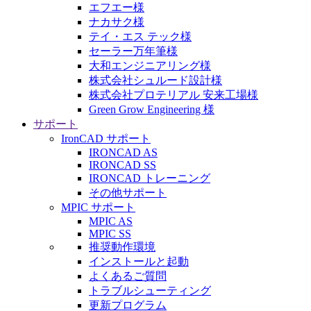
エフエー様
ナカサク様
テイ・エス テック様
セーラー万年筆様
大和エンジニアリング様
株式会社シュルード設計様
株式会社プロテリアル 安来工場様
Green Grow Engineering 様
サポート
IronCAD サポート
IRONCAD AS
IRONCAD SS
IRONCAD トレーニング
その他サポート
MPIC サポート
MPIC AS
MPIC SS
推奨動作環境
インストールと起動
よくあるご質問
トラブルシューティング
更新プログラム