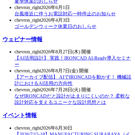
夏季休業のおしらせ
chevron_right
2026年6月1日
台風接近に伴うお電話対応一時停止のお知らせ
chevron_right
2026年4月3日
ゴールデンウィーク休業日のおしらせ
ウェビナー情報
chevron_right
2026年8月27日(木) 開催
【AI活用設計】 実践！IRONCAD AI-Ready導入セミナ
ー
chevron_right
2026年8月7日(金) 開催
【アーカイブ配信】 AIでIRONCADを動かす！ 機械設
計におけるAI活用の方向性
chevron_right
2026年7月28日(火) 開催
なぜIRONCADだと設計が止まりにくいのか？ 柔軟な
設計対応を支えるユニークな設計思想とは
イベント情報
chevron_right
2026年6月30日
【2026/7/15-18】MANUFACTURING SURABAYA（イ