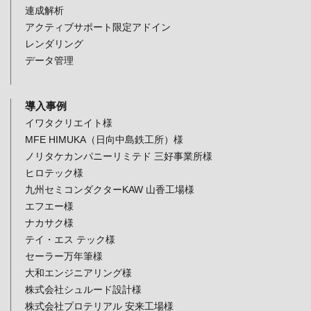
連成解析
アクティブサポート限定アドイン
レンダリング
データ管理
導入事例
イワタクリエイト様
MFE HIMUKA（日向中島鉄工所）様
ノリタケカンパニーリミテド 三好事業所様
ヒロテック様
九州セミコンダクターKAW 山香工場様
エフエー様
ナカサク様
テイ・エス テック様
セーラー万年筆様
大和エンジニアリング様
株式会社シュルード設計様
株式会社プロテリアル 安来工場様