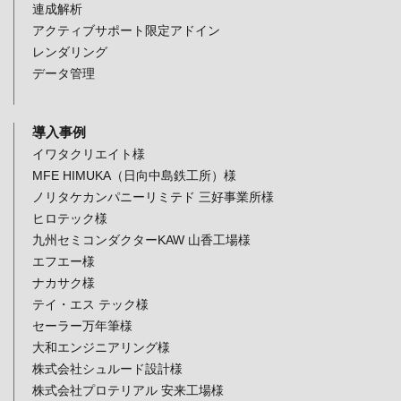
連成解析
アクティブサポート限定アドイン
レンダリング
データ管理
導入事例
イワタクリエイト様
MFE HIMUKA（日向中島鉄工所）様
ノリタケカンパニーリミテド 三好事業所様
ヒロテック様
九州セミコンダクターKAW 山香工場様
エフエー様
ナカサク様
テイ・エス テック様
セーラー万年筆様
大和エンジニアリング様
株式会社シュルード設計様
株式会社プロテリアル 安来工場様