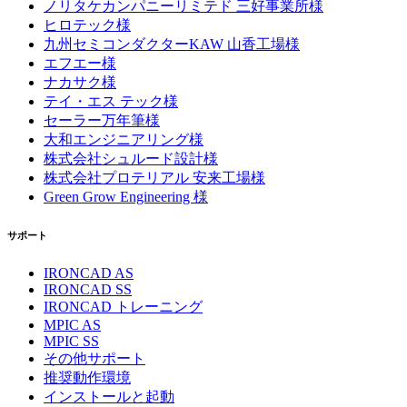
ノリタケカンパニーリミテド 三好事業所様
ヒロテック様
九州セミコンダクターKAW 山香工場様
エフエー様
ナカサク様
テイ・エス テック様
セーラー万年筆様
大和エンジニアリング様
株式会社シュルード設計様
株式会社プロテリアル 安来工場様
Green Grow Engineering 様
サポート
IRONCAD AS
IRONCAD SS
IRONCAD トレーニング
MPIC AS
MPIC SS
その他サポート
推奨動作環境
インストールと起動