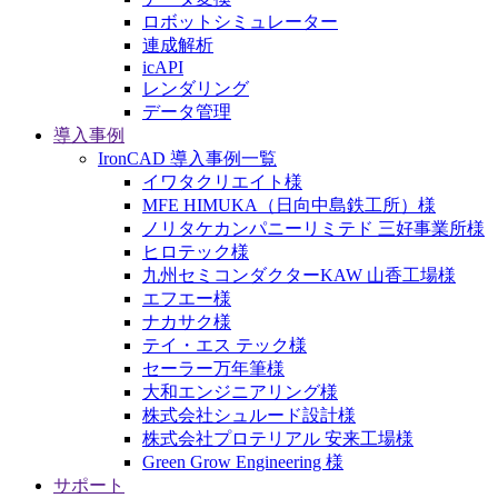
ロボットシミュレーター
連成解析
icAPI
レンダリング
データ管理
導入事例
IronCAD 導入事例一覧
イワタクリエイト様
MFE HIMUKA（日向中島鉄工所）様
ノリタケカンパニーリミテド 三好事業所様
ヒロテック様
九州セミコンダクターKAW 山香工場様
エフエー様
ナカサク様
テイ・エス テック様
セーラー万年筆様
大和エンジニアリング様
株式会社シュルード設計様
株式会社プロテリアル 安来工場様
Green Grow Engineering 様
サポート