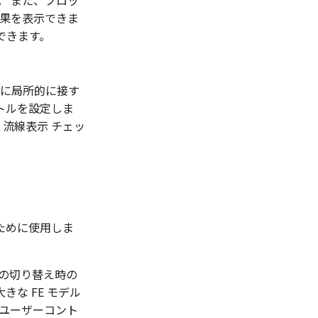
。 また、プロッ
結果を表示できま
できます。
ルに局所的に接す
トルを設定しま
、流線表示 チェッ
ために使用しま
スの切り替え時の
きな FE モデル
ユーザーコント