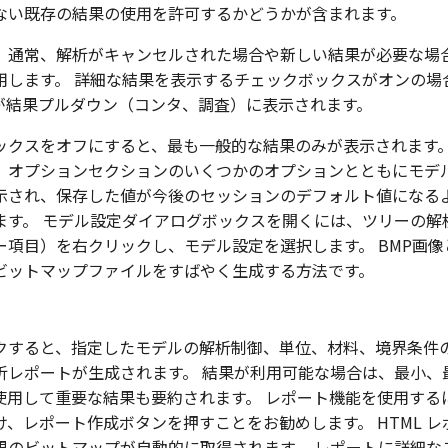
ない既存の結果の使用を許可するかどうかが含まれます。
、通常、解析がキャンセルされた場合や新しい結果が必要な場
用します。 詳細な結果を表示するチェックボックスがオンの場
が結果プルダウン（コンタ、調査）に表示されます。
ックスをオフにすると、最も一般的な結果のみが表示されます。
、オプションセクションのいくつかのオプションとともにモデ
示され、保存した値が今後のセッションのデフォルト値になる
ます。 モデル設定ダイアログボックスを開くには、ツリーの解
ー項目）を右クリックし、モデル設定を選択します。 BMP画
ビットマップファイルをすばやく生成する方法です。
クすると、指定したモデルの解析制御、単位、材料、境界条件
析レポートが生成されます。 結果が利用可能な場合は、最小、
使用して重要な結果も要約されます。 レポート機能を使用する
、レポート作成ボタンを押すことをお勧めします。 HTML 
果のビットマップが自動的に取得されます。 レポートに詳細な