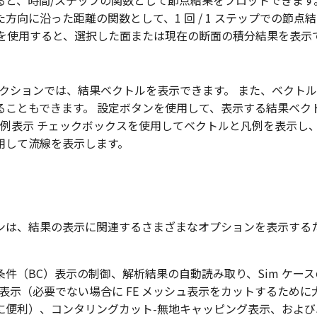
ると、時間/ステップの関数として節点結果をプロットできます
方向に沿った距離の関数として、1 回 / 1 ステップでの節点
ンを使用すると、選択した面または現在の断面の積分結果を表示
セクションでは、結果ベクトルを表示できます。 また、ベクト
ることもできます。 設定ボタンを使用して、表示する結果ベク
凡例表示 チェックボックスを使用してベクトルと凡例を表示し
用して流線を表示します。
ンは、結果の表示に関連するさまざまなオプションを表示する
条件（BC）表示の制御、解析結果の自動読み取り、Sim ケー
動表示（必要でない場合に FE メッシュ表示をカットするために大
に便利）、コンタリングカット-無地キャッピング表示、および