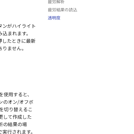
疲労解析
疲労結果の読込
透明度
タンがハイライト
み込まれます。
押したときに最新
ありません。
ンを使用すると、
ンのオン/オフボ
を切り替えるこ
更して作成した
析の結果の場
で実行されます。