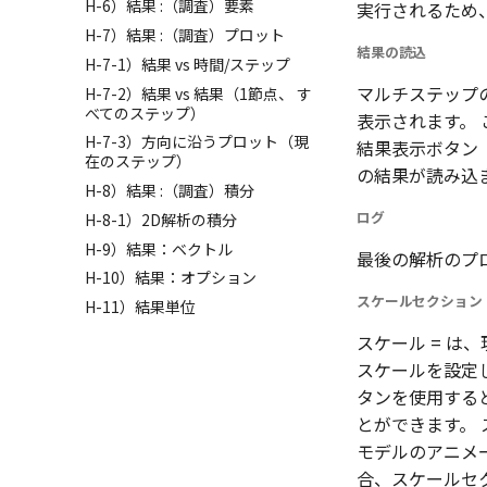
H-6）結果 :（調査）要素
実行されるため
H-7）結果 :（調査）プロット
結果の読込
H-7-1）結果 vs 時間/ステップ
マルチステップ
H-7-2）結果 vs 結果（1節点、 す
べてのステップ）
表示されます。
H-7-3）方向に沿うプロット（現
結果表示ボタン
在のステップ）
の結果が読み込
H-8）結果 :（調査）積分
ログ
H-8-1）2D解析の積分
H-9）結果：ベクトル
最後の解析のプ
H-10）結果：オプション
スケールセクション
H-11）結果単位
スケール = は
スケールを設定
タンを使用する
とができます。
モデルのアニメ
合、スケールセ