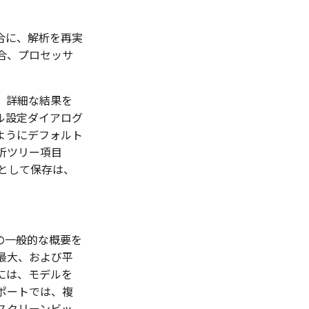
合に、解析を再実
合、プロセッサ
 詳細な結果を
ル設定ダイアログ
ようにデフォルト
析ツリー項目
像として保存は、
の一般的な概要を
最大、および平
には、モデルを
レポートでは、複
スクリーンビッ