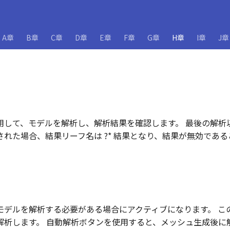
A章
B章
C章
D章
E章
F章
G章
H章
I章
J章
用して、モデルを解析し、解析結果を確認します。 最後の解析
れた場合、結果リーフ名は ?* 結果となり、結果が無効であ
モデルを解析する必要がある場合にアクティブになります。 こ
解析します。 自動解析ボタンを使用すると、メッシュ生成後に