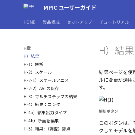
MPIC ユーザーガイド
HOME
製品構成
セットアップ
チュートリアル
H）結果
H章
H）結果
H-1）解析
結果ページを使
H-2）スケール
ルに変更が適用さ
H-2-1）スケールアニメ
す。
H-2-2）AVI の保存
H-3）マルチステップの結果
H-4）結果：コンタ
解析ボタン
H-4a）結果出力タイプ
H-4b）断面を編集
このボタンは、
H-5）結果 :（調査）節点
クしてモデルを