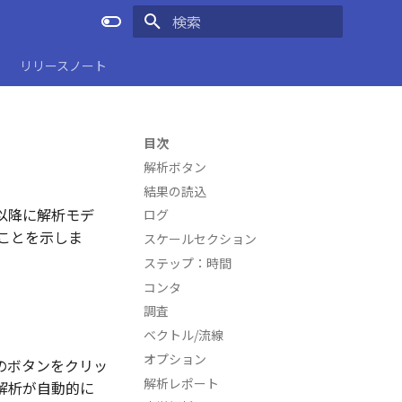
検索を初期化
リリースノート
目次
解析ボタン
結果の読込
以降に解析モデ
ログ
ることを示しま
スケールセクション
ステップ：時間
コンタ
調査
ベクトル/流線
オプション
のボタンをクリッ
解析レポート
解析が自動的に