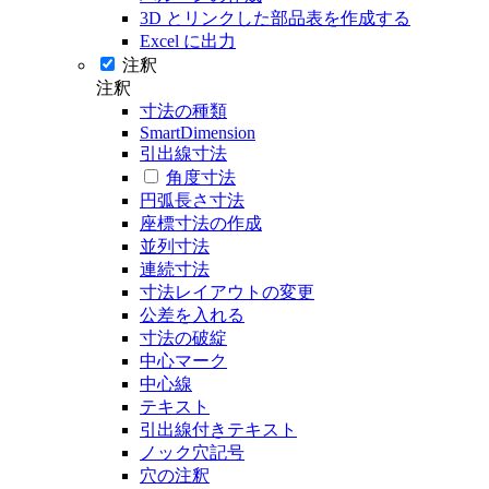
3D とリンクした部品表を作成する
Excel に出力
注釈
注釈
寸法の種類
SmartDimension
引出線寸法
角度寸法
円弧長さ寸法
座標寸法の作成
並列寸法
連続寸法
寸法レイアウトの変更
公差を入れる
寸法の破綻
中心マーク
中心線
テキスト
引出線付きテキスト
ノック穴記号
穴の注釈