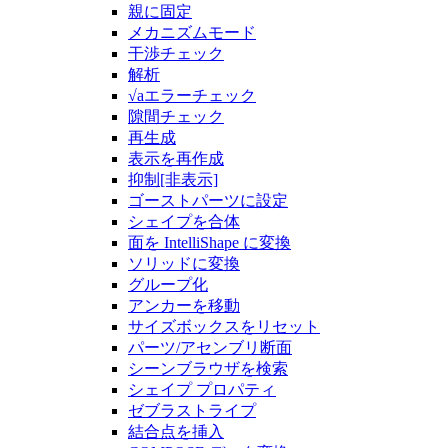
親に固定
メカニズムモード
干渉チェック
解析
√aエラーチェック
隙間チェック
再生成
表示を再作成
抑制[非表示]
ゴーストパーツに設定
シェイプを合体
面を IntelliShape に変換
ソリッドに変換
グループ化
アンカーを移動
サイズボックスをリセット
パーツ/アセンブリ断面
シーンブラウザを検索
シェイプ プロパティ
ゼブラストライプ
結合点を挿入