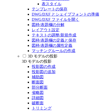
表スタイル
テンプレートの保存
DWG/DXF とシェイプフォントの準備
DWG/DXF ファイルを開く
図枠/表題欄の分解
レイアウト設定
テキストの調整/新規作成
図枠/表題欄の定義と保存
図枠/表題欄の属性定義
マッチングルールの作成
3D モデルの投影
3D モデルの投影
投影図の作成
投影図の追加
補助図
断面図
部分断面
省略図
詳細図
破断面
トリミング