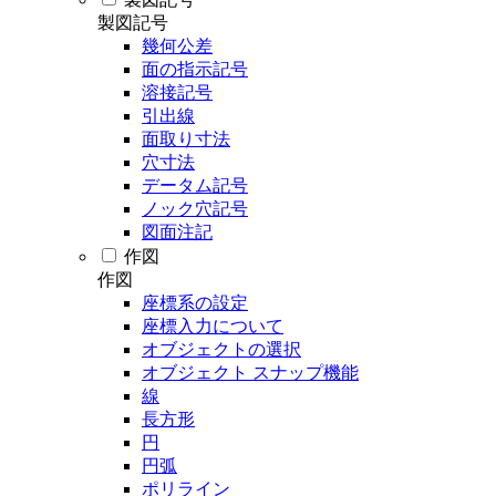
製図記号
幾何公差
面の指示記号
溶接記号
引出線
面取り寸法
穴寸法
データム記号
ノック穴記号
図面注記
作図
作図
座標系の設定
座標入力について
オブジェクトの選択
オブジェクト スナップ機能
線
長方形
円
円弧
ポリライン