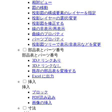
相対ビュー
図の移動
投影図の構成要素のレイヤーを指定
投影レイヤーの選択/変更
投影図を修正する
線の非表示/再表示
曲線のプロパティ
パーツプロパティ
投影図ツリーで表示/非表示などを変更
部品表とパーツ番号
部品表とパーツ番号
3Dとリンクあり
3Dとリンクなし
既存の部品表を変換する
Excel に出力
挿入
挿入
ブロック
PDF読み込み
画像の挿入
寸法