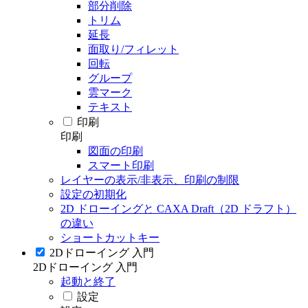
部分削除
トリム
延長
面取り/フィレット
回転
グループ
雲マーク
テキスト
印刷
印刷
図面の印刷
スマート印刷
レイヤーの表示/非表示、印刷の制限
設定の初期化
2D ドローイングと CAXA Draft（2D ドラフト）
の違い
ショートカットキー
2Dドローイング 入門
2Dドローイング 入門
起動と終了
設定