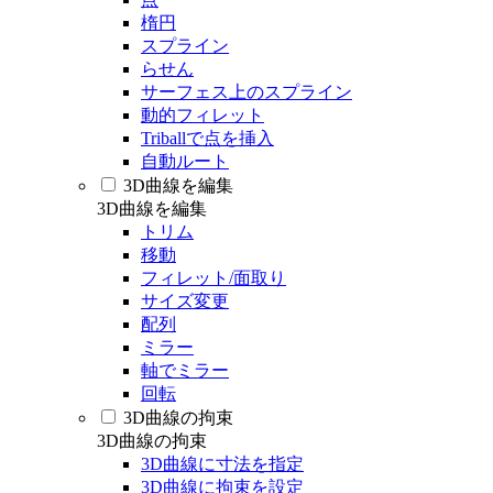
楕円
スプライン
らせん
サーフェス上のスプライン
動的フィレット
Triballで点を挿入
自動ルート
3D曲線を編集
3D曲線を編集
トリム
移動
フィレット/面取り
サイズ変更
配列
ミラー
軸でミラー
回転
3D曲線の拘束
3D曲線の拘束
3D曲線に寸法を指定
3D曲線に拘束を設定