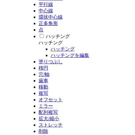
平行線
中心線
環状中心線
正多角形
点
ハッチング
ハッチング
ハッチング
ハッチングを編集
塗りつぶし
楕円
穴/軸
歯車
移動
複写
オフセット
ミラー
配列複写
拡大/縮小
ストレッチ
削除