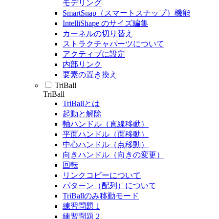
モデリング
SmartSnap（スマートスナップ）機能
IntelliShape のサイズ編集
カーネルの切り替え
ストラクチャパーツについて
アクティブに設定
内部リンク
要素の置き換え
TriBall
TriBall
TriBallとは
起動と解除
軸ハンドル（直線移動）
平面ハンドル（面移動）
中心ハンドル（点移動）
向きハンドル（向きの変更）
回転
リンクコピーについて
パターン（配列）について
TriBallのみ移動モード
練習問題 1
練習問題 2