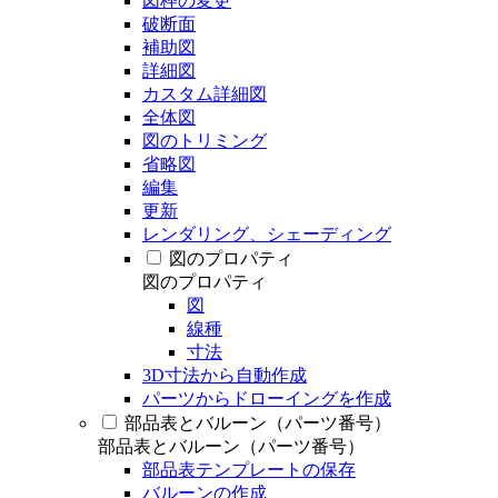
図枠の変更
破断面
補助図
詳細図
カスタム詳細図
全体図
図のトリミング
省略図
編集
更新
レンダリング、シェーディング
図のプロパティ
図のプロパティ
図
線種
寸法
3D寸法から自動作成
パーツからドローイングを作成
部品表とバルーン（パーツ番号）
部品表とバルーン（パーツ番号）
部品表テンプレートの保存
バルーンの作成