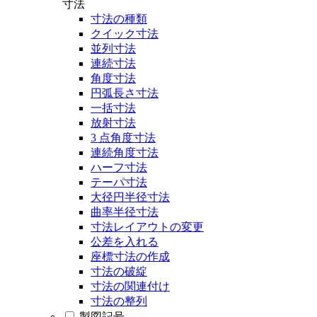
寸法
寸法の種類
クイック寸法
並列寸法
連続寸法
角度寸法
円弧長さ寸法
一括寸法
放射寸法
3 点角度寸法
連続角度寸法
ハーフ寸法
テーパ寸法
大径円半径寸法
曲率半径寸法
寸法レイアウトの変更
公差を入れる
座標寸法の作成
寸法の破綻
寸法の関連付け
寸法の整列
製図記号