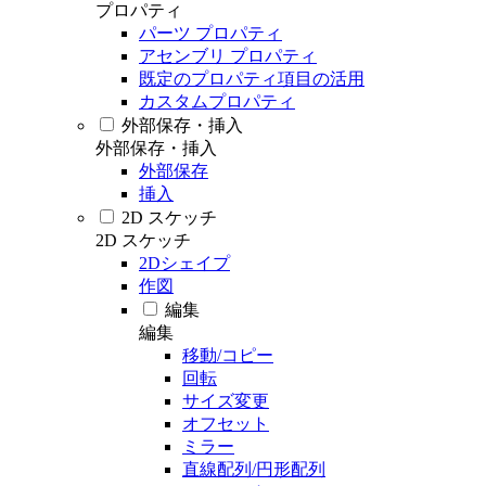
プロパティ
パーツ プロパティ
アセンブリ プロパティ
既定のプロパティ項目の活用
カスタムプロパティ
外部保存・挿入
外部保存・挿入
外部保存
挿入
2D スケッチ
2D スケッチ
2Dシェイプ
作図
編集
編集
移動/コピー
回転
サイズ変更
オフセット
ミラー
直線配列/円形配列