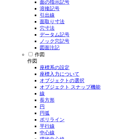
面の指示記号
溶接記号
引出線
面取り寸法
穴寸法
データム記号
ノック穴記号
図面注記
作図
作図
座標系の設定
座標入力について
オブジェクトの選択
オブジェクト スナップ機能
線
長方形
円
円弧
ポリライン
平行線
中心線