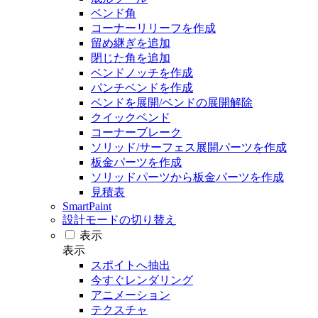
ベンド角
コーナーリリーフを作成
留め継ぎを追加
閉じた角を追加
ベンドノッチを作成
パンチベンドを作成
ベンドを展開/ベンドの展開解除
クイックベンド
コーナーブレーク
ソリッド/サーフェス展開パーツを作成
板金パーツを作成
ソリッドパーツから板金パーツを作成
見積表
SmartPaint
設計モードの切り替え
表示
表示
スポイトへ抽出
今すぐレンダリング
アニメーション
テクスチャ