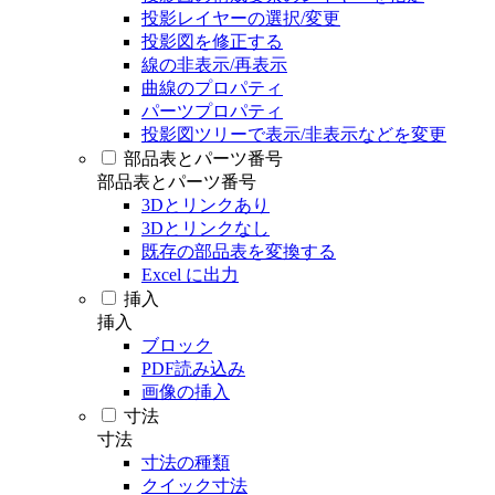
投影レイヤーの選択/変更
投影図を修正する
線の非表示/再表示
曲線のプロパティ
パーツプロパティ
投影図ツリーで表示/非表示などを変更
部品表とパーツ番号
部品表とパーツ番号
3Dとリンクあり
3Dとリンクなし
既存の部品表を変換する
Excel に出力
挿入
挿入
ブロック
PDF読み込み
画像の挿入
寸法
寸法
寸法の種類
クイック寸法