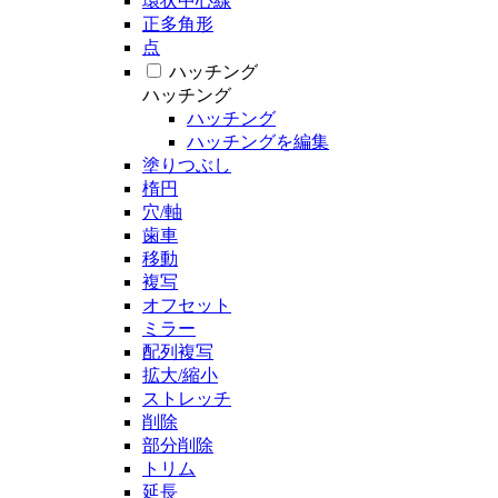
環状中心線
正多角形
点
ハッチング
ハッチング
ハッチング
ハッチングを編集
塗りつぶし
楕円
穴/軸
歯車
移動
複写
オフセット
ミラー
配列複写
拡大/縮小
ストレッチ
削除
部分削除
トリム
延長