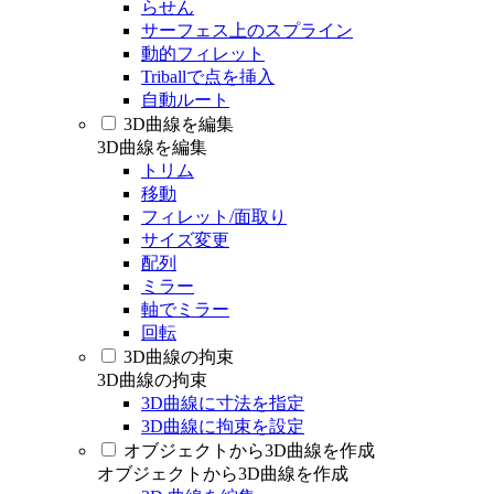
らせん
サーフェス上のスプライン
動的フィレット
Triballで点を挿入
自動ルート
3D曲線を編集
3D曲線を編集
トリム
移動
フィレット/面取り
サイズ変更
配列
ミラー
軸でミラー
回転
3D曲線の拘束
3D曲線の拘束
3D曲線に寸法を指定
3D曲線に拘束を設定
オブジェクトから3D曲線を作成
オブジェクトから3D曲線を作成