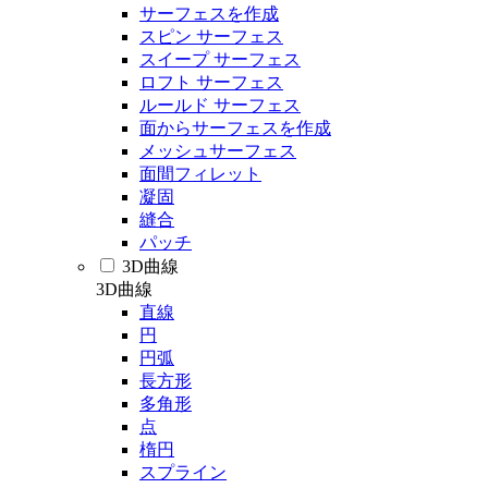
サーフェスを作成
スピン サーフェス
スイープ サーフェス
ロフト サーフェス
ルールド サーフェス
面からサーフェスを作成
メッシュサーフェス
面間フィレット
凝固
縫合
パッチ
3D曲線
3D曲線
直線
円
円弧
長方形
多角形
点
楕円
スプライン