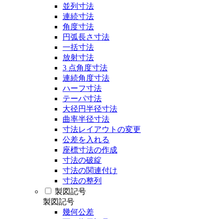
並列寸法
連続寸法
角度寸法
円弧長さ寸法
一括寸法
放射寸法
3 点角度寸法
連続角度寸法
ハーフ寸法
テーパ寸法
大径円半径寸法
曲率半径寸法
寸法レイアウトの変更
公差を入れる
座標寸法の作成
寸法の破綻
寸法の関連付け
寸法の整列
製図記号
製図記号
幾何公差