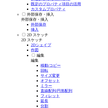
既定のプロパティ項目の活用
カスタムプロパティ
外部保存・挿入
外部保存・挿入
外部保存
挿入
2D スケッチ
2D スケッチ
2Dシェイプ
作図
編集
編集
移動/コピー
回転
サイズ変更
オフセット
ミラー
直線配列/円形配列
フィレット
延長
分割