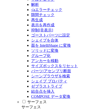
解析
√aエラーチェック
隙間チェック
再生成
表示を再作成
抑制[非表示]
ゴーストパーツに設定
シェイプを合体
面を IntelliShape に変換
ソリッドに変換
グループ化
アンカーを移動
サイズボックスをリセット
パーツ/アセンブリ断面
シーンブラウザを検索
シェイプ プロパティ
ゼブラストライプ
結合点を挿入
COMPOSE データ変換
サーフェス
サーフェス