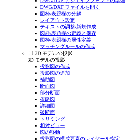
DWG/DXF とシェイプフォントの準備
DWG/DXF ファイルを開く
図枠/表題欄の分解
レイアウト設定
テキストの調整/新規作成
図枠/表題欄の定義と保存
図枠/表題欄の属性定義
マッチングルールの作成
3D モデルの投影
3D モデルの投影
投影図の作成
投影図の追加
補助図
断面図
部分断面
省略図
詳細図
破断面
トリミング
相対ビュー
図の移動
投影図の構成要素のレイヤーを指定