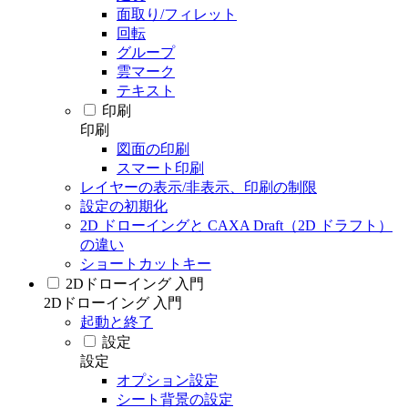
面取り/フィレット
回転
グループ
雲マーク
テキスト
印刷
印刷
図面の印刷
スマート印刷
レイヤーの表示/非表示、印刷の制限
設定の初期化
2D ドローイングと CAXA Draft（2D ドラフト）
の違い
ショートカットキー
2Dドローイング 入門
2Dドローイング 入門
起動と終了
設定
設定
オプション設定
シート背景の設定