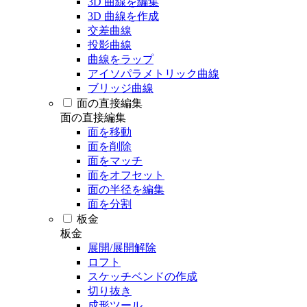
3D 曲線を編集
3D 曲線を作成
交差曲線
投影曲線
曲線をラップ
アイソパラメトリック曲線
ブリッジ曲線
面の直接編集
面の直接編集
面を移動
面を削除
面をマッチ
面をオフセット
面の半径を編集
面を分割
板金
板金
展開/展開解除
ロフト
スケッチベンドの作成
切り抜き
成形ツール