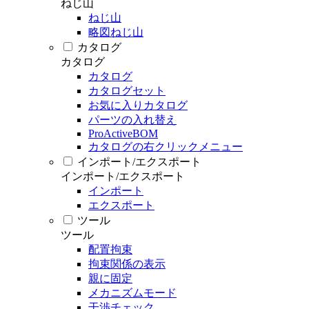
ねじ山
ねじ山
略図ねじ山
カタログ
カタログ
カタログ
カタログセット
お気に入りカタログ
パーツの入れ替え
ProActiveBOM
カタログの右クリックメニュー
インポート/エクスポート
インポート/エクスポート
インポート
エクスポート
ツール
ツール
配置拘束
拘束関係の表示
親に固定
メカニズムモード
干渉チェック