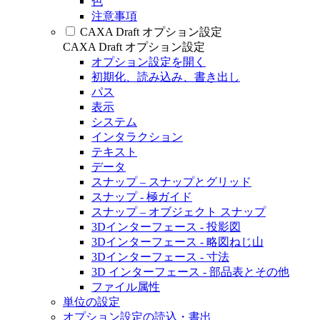
色
注意事項
CAXA Draft オプション設定
CAXA Draft オプション設定
オプション設定を開く
初期化、読み込み、書き出し
パス
表示
システム
インタラクション
テキスト
データ
スナップ – スナップとグリッド
スナップ - 極ガイド
スナップ – オブジェクト スナップ
3Dインターフェース - 投影図
3Dインターフェース - 略図ねじ山
3Dインターフェース - 寸法
3D インターフェース - 部品表とその他
ファイル属性
単位の設定
オプション設定の読込・書出