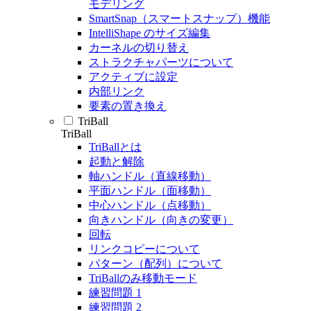
モデリング
SmartSnap（スマートスナップ）機能
IntelliShape のサイズ編集
カーネルの切り替え
ストラクチャパーツについて
アクティブに設定
内部リンク
要素の置き換え
TriBall
TriBall
TriBallとは
起動と解除
軸ハンドル（直線移動）
平面ハンドル（面移動）
中心ハンドル（点移動）
向きハンドル（向きの変更）
回転
リンクコピーについて
パターン（配列）について
TriBallのみ移動モード
練習問題 1
練習問題 2