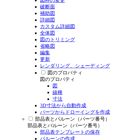
図枠の変更
破断面
補助図
詳細図
カスタム詳細図
全体図
図のトリミング
省略図
編集
更新
レンダリング、シェーディング
図のプロパティ
図のプロパティ
図
線種
寸法
3D寸法から自動作成
パーツからドローイングを作成
部品表とバルーン（パーツ番号）
部品表とバルーン（パーツ番号）
部品表テンプレートの保存
バルーンの作成