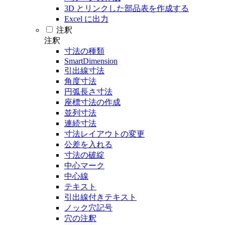
3D とリンクした部品表を作成する
Excel に出力
注釈
注釈
寸法の種類
SmartDimension
引出線寸法
角度寸法
円弧長さ寸法
座標寸法の作成
並列寸法
連続寸法
寸法レイアウトの変更
公差を入れる
寸法の破綻
中心マーク
中心線
テキスト
引出線付きテキスト
ノック穴記号
穴の注釈