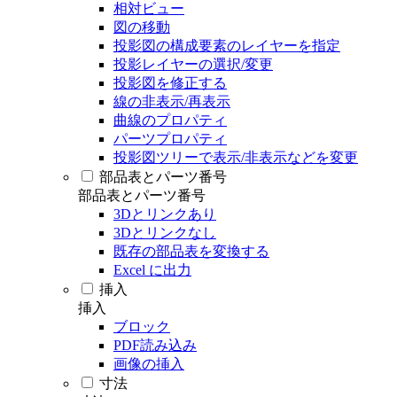
相対ビュー
図の移動
投影図の構成要素のレイヤーを指定
投影レイヤーの選択/変更
投影図を修正する
線の非表示/再表示
曲線のプロパティ
パーツプロパティ
投影図ツリーで表示/非表示などを変更
部品表とパーツ番号
部品表とパーツ番号
3Dとリンクあり
3Dとリンクなし
既存の部品表を変換する
Excel に出力
挿入
挿入
ブロック
PDF読み込み
画像の挿入
寸法