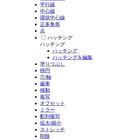
平行線
中心線
環状中心線
正多角形
点
ハッチング
ハッチング
ハッチング
ハッチングを編集
塗りつぶし
楕円
穴/軸
歯車
移動
複写
オフセット
ミラー
配列複写
拡大/縮小
ストレッチ
削除