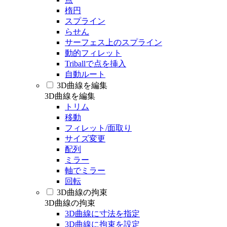
楕円
スプライン
らせん
サーフェス上のスプライン
動的フィレット
Triballで点を挿入
自動ルート
3D曲線を編集
3D曲線を編集
トリム
移動
フィレット/面取り
サイズ変更
配列
ミラー
軸でミラー
回転
3D曲線の拘束
3D曲線の拘束
3D曲線に寸法を指定
3D曲線に拘束を設定