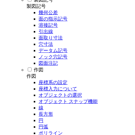
製図記号
幾何公差
面の指示記号
溶接記号
引出線
面取り寸法
穴寸法
データム記号
ノック穴記号
図面注記
作図
作図
座標系の設定
座標入力について
オブジェクトの選択
オブジェクト スナップ機能
線
長方形
円
円弧
ポリライン