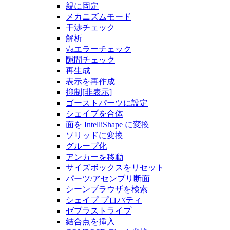
親に固定
メカニズムモード
干渉チェック
解析
√aエラーチェック
隙間チェック
再生成
表示を再作成
抑制[非表示]
ゴーストパーツに設定
シェイプを合体
面を IntelliShape に変換
ソリッドに変換
グループ化
アンカーを移動
サイズボックスをリセット
パーツ/アセンブリ断面
シーンブラウザを検索
シェイプ プロパティ
ゼブラストライプ
結合点を挿入