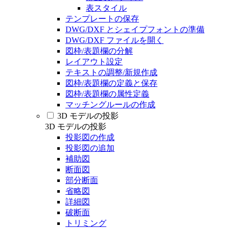
表スタイル
テンプレートの保存
DWG/DXF とシェイプフォントの準備
DWG/DXF ファイルを開く
図枠/表題欄の分解
レイアウト設定
テキストの調整/新規作成
図枠/表題欄の定義と保存
図枠/表題欄の属性定義
マッチングルールの作成
3D モデルの投影
3D モデルの投影
投影図の作成
投影図の追加
補助図
断面図
部分断面
省略図
詳細図
破断面
トリミング