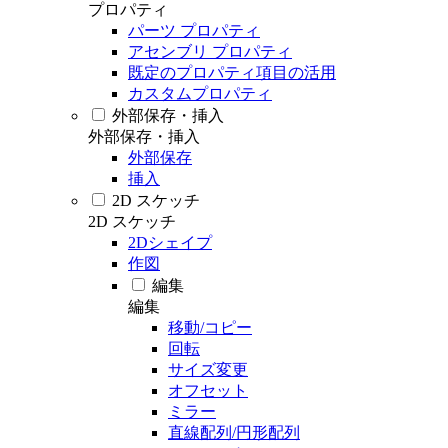
プロパティ
パーツ プロパティ
アセンブリ プロパティ
既定のプロパティ項目の活用
カスタムプロパティ
外部保存・挿入
外部保存・挿入
外部保存
挿入
2D スケッチ
2D スケッチ
2Dシェイプ
作図
編集
編集
移動/コピー
回転
サイズ変更
オフセット
ミラー
直線配列/円形配列