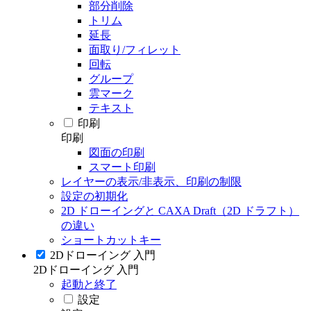
部分削除
トリム
延長
面取り/フィレット
回転
グループ
雲マーク
テキスト
印刷
印刷
図面の印刷
スマート印刷
レイヤーの表示/非表示、印刷の制限
設定の初期化
2D ドローイングと CAXA Draft（2D ドラフト）
の違い
ショートカットキー
2Dドローイング 入門
2Dドローイング 入門
起動と終了
設定