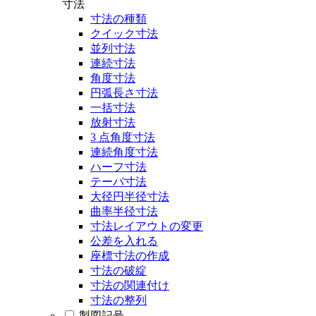
寸法
寸法の種類
クイック寸法
並列寸法
連続寸法
角度寸法
円弧長さ寸法
一括寸法
放射寸法
3 点角度寸法
連続角度寸法
ハーフ寸法
テーパ寸法
大径円半径寸法
曲率半径寸法
寸法レイアウトの変更
公差を入れる
座標寸法の作成
寸法の破綻
寸法の関連付け
寸法の整列
製図記号